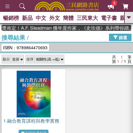
5
暢銷榜
新品
中文
外文
簡體
三民東大
電子書
親子
GO
肯定！A.F. Steadman 獲年度作家，《史坎德》系列帶你踏
搜尋結果
/
、
、
熱搜：
東野圭吾
The Odyssey
篩選
、
、
父親節
如果歷史是一群喵
暑期
ISBN：9789864470693
、
、
推薦
國際布克獎 臺灣漫遊錄
方
、
、
念華
台灣的李登輝時代
數學女
共
1
筆
顯示
排序
、
孩：黎曼猜想
偉大的迷走神經
第
1
/ 1
頁
1.
融合教育課程與教學實務
到貨時通知我