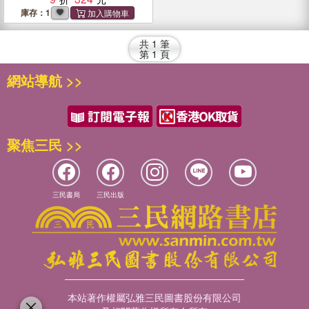
庫存：1
共
1
筆
第
1
頁
網站導航 >>
聚焦三民 >>
三民書局
三民出版
本站著作權屬弘雅三民圖書股份有限公司