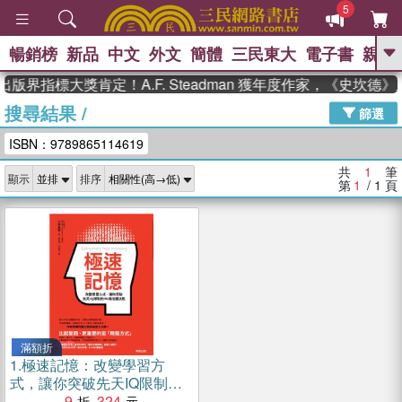
5
暢銷榜
新品
中文
外文
簡體
三民東大
電子書
親子
GO
出版界指標大獎肯定！A.F. Steadman 獲年度作家，《史坎
搜尋結果
/
、
熱搜：
東野圭吾
高希均教授回憶錄
篩選
、
、
、
The Odyssey
父親節
如果歷
ISBN：9789865114619
、
、
史是一群喵
暑期推薦
國際布克
、
、
獎 臺灣漫遊錄
方念華
台灣的李
共
1
筆
顯示
排序
、
、
登輝時代
數學女孩：黎曼猜想
第
1
/ 1
頁
偉大的迷走神經
滿額折
1.
極速記憶：改變學習方
式，讓你突破先天IQ限制的
46條用腦法則
9
324