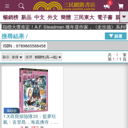
5
暢銷榜
新品
中文
外文
簡體
三民東大
電子書
親子
GO
指標大獎肯定！A.F. Steadman 獲年度作家，《史坎德》系
搜尋結果
/
、
熱搜：
東野圭吾
高希均教授回憶錄
篩選
、
、
、
The Odyssey
父親節
如果歷
ISBN：9789865588458
、
、
史是一群喵
暑期推薦
國際布克
、
、
獎 臺灣漫遊錄
方念華
台灣的李
共
1
筆
顯示
排序
、
、
登輝時代
數學女孩：黎曼猜想
第
1
/ 1
頁
偉大的迷走神經
滿額折
1.
X尋寶探險隊35：藍夢狂
氣：峇里島．海底佛寺．神
龍
9
252