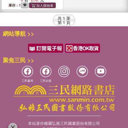
庫存：1
共
1
筆
第
1
頁
網站導航 >>
聚焦三民 >>
三民書局
三民出版
本站著作權屬弘雅三民圖書股份有限公司