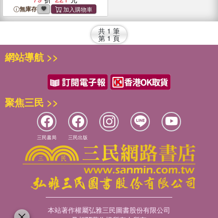
無庫存
共
1
筆
第
1
頁
網站導航 >>
聚焦三民 >>
三民書局
三民出版
本站著作權屬弘雅三民圖書股份有限公司