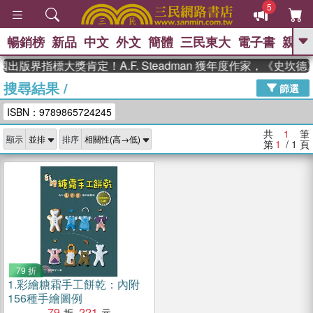
5
暢銷榜
新品
中文
外文
簡體
三民東大
電子書
親子
GO
國出版界指標大獎肯定！A.F. Steadman 獲年度作家，《史
搜尋結果
/
、
、
熱搜：
東野圭吾
The Odyssey
篩選
、
、
父親節
如果歷史是一群喵
暑期
ISBN：9789865724245
、
、
推薦
國際布克獎 臺灣漫遊錄
方
、
、
念華
台灣的李登輝時代
數學女
共
1
筆
顯示
排序
、
孩：黎曼猜想
偉大的迷走神經
第
1
/ 1
頁
79 折
1.
彩繪糖霜手工餅乾：內附
156種手繪圖例
79
221