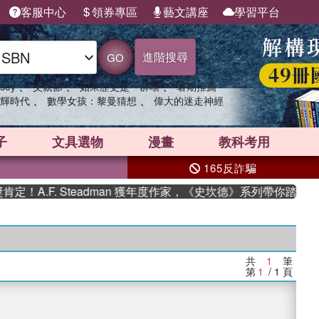
客服中心
領券專區
藝文講座
學習平台
進階搜尋
GO
、
、
、
sey
父親節
如果歷史是一群喵
暑期推薦
、
、
輝時代
數學女孩：黎曼猜想
偉大的迷走神經
子
文具選物
漫畫
教科考用
165反詐騙
A.F. Steadman 獲年度作家，《史坎德》系列帶你踏上熱
共
1
筆
第
1
/ 1
頁