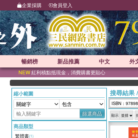
企業採購
會員登入
暢銷榜
新品
推薦
中文
外
NEW
紅利積點抵現金，消費購書更貼心
搜尋結果
縮小範圍
ISBN：97898
篩選商品
顯示
商品類型
繁體書
(1)