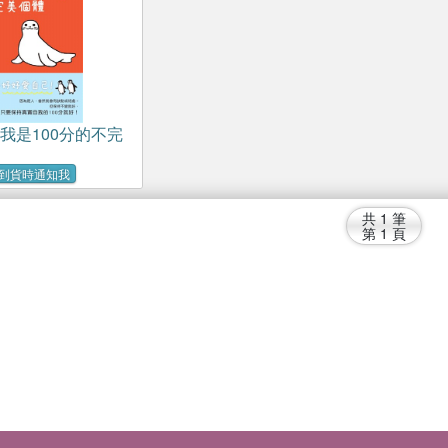
‧我是100分的不完
到貨時通知我
共
1
筆
第
1
頁