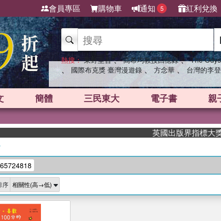
會員專區
購物車
通知
紅利兌換
5
、
、
熱搜：
東野圭吾
高希均教授回憶錄
The Odys
、
、
、
國際布克獎 臺灣漫遊錄
方念華
台灣的李登
文
簡體
三民東大
電子書
親
英國出版界指標大獎肯定！
/
65724818
排序