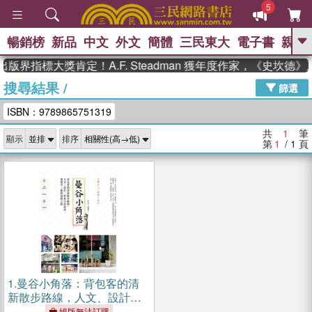
5
暢銷榜
新品
中文
外文
簡體
三民東大
電子書
親子
GO
版界指標大獎肯定！A.F. Steadman 獲年度作家，《史坎
搜尋結果
/
、
熱搜：
東野圭吾
高希均教授回憶錄
篩選
、
、
、
The Odyssey
父親節
如果歷
ISBN：9789865751319
、
、
史是一群喵
暑期推薦
國際布克
、
、
獎 臺灣漫遊錄
方念華
台灣的李
共
1
筆
顯示
排序
、
、
登輝時代
數學女孩：黎曼猜想
第
1
/ 1
頁
偉大的迷走神經
1.
曼谷小角落：背包客的清
新散步路線，人文、設計、
特色小店旅宿，發現不一樣
絕版無法訂購