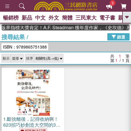
5
暢銷榜
新品
中文
外文
簡體
三民東大
電子書
親子
GO
版界指標大獎肯定！A.F. Steadman 獲年度作家，《史坎德
搜尋結果
/
、
熱搜：
東野圭吾
高希均教授回憶錄
篩選
、
、
、
The Odyssey
父親節
如果歷
ISBN：9789865751388
、
、
史是一群喵
暑期推薦
國際布克
、
、
獎 臺灣漫遊錄
方念華
台灣的李
共
1
筆
顯示
排序
、
、
登輝時代
數學女孩：黎曼猜想
第
1
/ 1
頁
偉大的迷走神經
1.
斷捨離後，記得收納啊！
623招巧妙創造大空間的39
元商品收納術，迎接清爽俐
絕版無法訂購