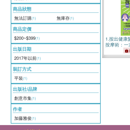
商品狀態
無法訂購
無庫存
(1)
(1)
商品定價
$200~$399
(1)
1.
按出健康
按摩術：一
出版日期
髮．禿頭．
2017年以前
(1)
裝訂方式
平裝
(1)
出版社/品牌
創意市集
(1)
作者
加藤雅俊
(1)