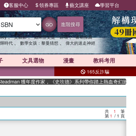
客服中心
領券專區
藝文講座
學習平台
進階搜尋
GO
、
、
、
sey
父親節
如果歷史是一群喵
暑期推薦
、
、
輝時代
數學女孩：黎曼猜想
偉大的迷走神經
子
文具選物
漫畫
教科考用
165反詐騙
teadman 獲年度作家，《史坎德》系列帶你踏上熱血奇幻旅程
共
1
筆
第
1
/ 1
頁