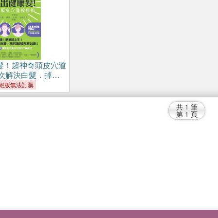
髮！超神奇頭皮穴道
次解決白髮．掉
毛躁髮質問題
絕版無法訂購
共
1
筆
第
1
頁