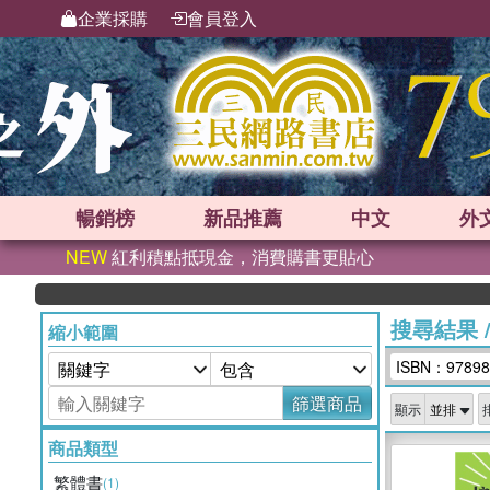
企業採購
會員登入
暢銷榜
新品
推薦
中文
外
NEW
紅利積點抵現金，消費購書更貼心
搜尋結果
縮小範圍
ISBN：97898
篩選商品
顯示
商品類型
繁體書
(1)