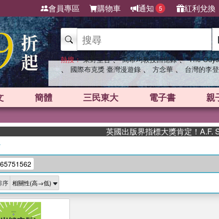
會員專區
購物車
通知
紅利兌換
5
、
、
熱搜：
東野圭吾
高希均教授回憶錄
The Odys
、
、
、
國際布克獎 臺灣漫遊錄
方念華
台灣的李登
文
簡體
三民東大
電子書
親
英國出版界指標大獎肯定！A.F. S
/
65751562
排序