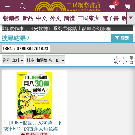
5
暢銷榜
新品
中文
外文
簡體
三民東大
電子書
親子
GO
man 獲年度作家，《史坎德》系列帶你踏上熱血奇幻旅程
搜尋結果
/
、
、
熱搜：
東野圭吾
The Odyssey
篩選
、
、
父親節
如果歷史是一群喵
暑期
ISBN：9789865751623
、
、
推薦
國際布克獎 臺灣漫遊錄
方
、
、
念華
台灣的李登輝時代
數學女
共
1
筆
顯示
排序
、
孩：黎曼猜想
偉大的迷走神經
第
1
/ 1
頁
1.
用LINE貼圖月入30萬：下
載率NO.1的香蕉人角色經濟
必勝技
絕版無法訂購