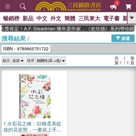
5
暢銷榜
新品
中文
外文
簡體
三民東大
電子書
親子
GO
獎肯定！A.F. Steadman 獲年度作家，《史坎德》系列帶你
搜尋結果
/
、
熱搜：
東野圭吾
高希均教授回憶錄
篩選
、
、
、
The Odyssey
父親節
如果歷
ISBN：9789865751722
、
、
史是一群喵
暑期推薦
國際布克
、
、
獎 臺灣漫遊錄
方念華
台灣的李
共
1
筆
顯示
排序
、
、
登輝時代
數學女孩：黎曼猜想
第
1
/ 1
頁
偉大的迷走神經
1.
水彩花之繪：32種柔美綻
放的花姿態，一畫就上手的
透亮渲染技法
絕版無法訂購