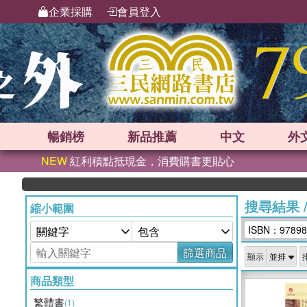
企業採購
會員登入
暢銷榜
新品
推薦
中文
外
NEW
紅利積點抵現金，消費購書更貼心
搜尋結果
縮小範圍
ISBN：97898
篩選商品
顯示
商品類型
繁體書
(1)