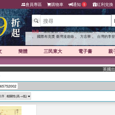
會員專區
購物車
通知
紅利兌換
5
、
、
熱搜：
東野圭吾
高希均教授回憶錄
The Odys
、
、
、
國際布克獎 臺灣漫遊錄
方念華
台灣的李登
文
簡體
三民東大
電子書
親
英國出版界
/
65752002
排序