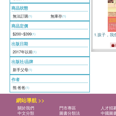
商品狀態
無法訂購
無庫存
(1)
(1)
商品定價
$200~$399
(1)
1.
孩子，我
出版日期
2017年以前
(1)
出版社/品牌
新手父母
(1)
作者
熊‧爸爸
(1)
網站導航 >>
關於我們
門市專區
人才招
中文分類
圖書分類法
中國圖