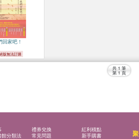
們回家吧！
絕版無法訂購
共
1
筆
第
1
頁
募
禮券兌換
紅利積點
聚
書館分類法
常見問題
新手購書