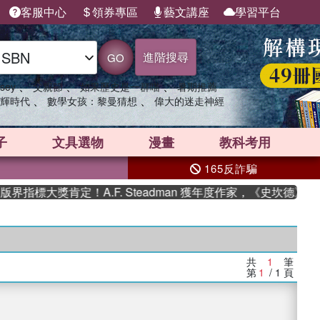
客服中心
領券專區
藝文講座
學習平台
進階搜尋
GO
、
、
、
sey
父親節
如果歷史是一群喵
暑期推薦
、
、
輝時代
數學女孩：黎曼猜想
偉大的迷走神經
子
文具選物
漫畫
教科考用
165反詐騙
指標大獎肯定！A.F. Steadman 獲年度作家，《史坎德》系
共
1
筆
第
1
/ 1
頁