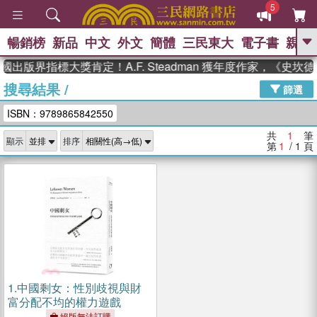
5
暢銷榜
新品
中文
外文
簡體
三民東大
電子書
親子
GO
國出版界指標大獎肯定！A.F. Steadman 獲年度作家，《史
搜尋結果
/
、
、
熱搜：
東野圭吾
The Odyssey
篩選
、
、
父親節
如果歷史是一群喵
暑期
ISBN：9789865842550
、
、
推薦
國際布克獎 臺灣漫遊錄
方
、
、
念華
台灣的李登輝時代
數學女
共
1
筆
顯示
排序
、
孩：黎曼猜想
偉大的迷走神經
第
1
/ 1
頁
1.
中國剩女：性別歧視與財
富分配不均的權力遊戲
絕版無法訂購