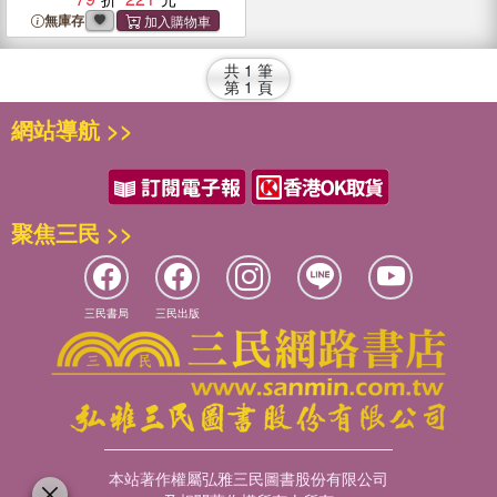
無庫存
共
1
筆
第
1
頁
網站導航 >>
聚焦三民 >>
三民書局
三民出版
本站著作權屬弘雅三民圖書股份有限公司