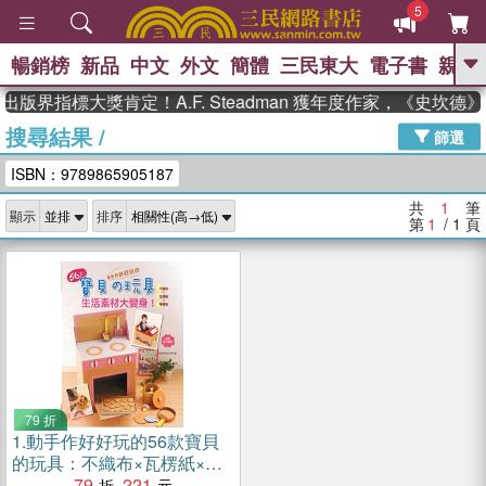
5
暢銷榜
新品
中文
外文
簡體
三民東大
電子書
親子
GO
出版界指標大獎肯定！A.F. Steadman 獲年度作家，《史坎
搜尋結果
/
、
熱搜：
東野圭吾
高希均教授回憶錄
篩選
、
、
、
The Odyssey
父親節
如果歷
ISBN：9789865905187
、
、
史是一群喵
暑期推薦
國際布克
、
、
獎 臺灣漫遊錄
方念華
台灣的李
共
1
筆
顯示
排序
、
、
登輝時代
數學女孩：黎曼猜想
第
1
/ 1
頁
偉大的迷走神經
79 折
1.
動手作好好玩的56款寶貝
的玩具：不織布×瓦楞紙×零
碼布生活素材大變身！
79
221