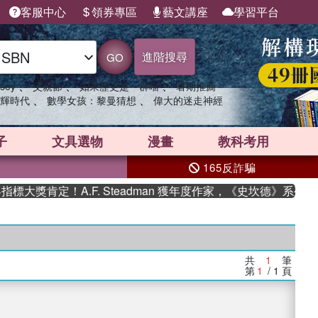
客服中心
領券專區
藝文講座
學習平台
進階搜尋
GO
、
、
、
sey
父親節
如果歷史是一群喵
暑期推薦
、
、
輝時代
數學女孩：黎曼猜想
偉大的迷走神經
子
文具選物
漫畫
教科考用
165反詐騙
大獎肯定！A.F. Steadman 獲年度作家，《史坎德》系列帶
共
1
筆
第
1
/ 1
頁