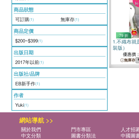
商品狀態
可訂購
無庫存
(1)
(1)
商品定價
79 折
$200~$399
(1)
1.
不織布就
裝版）
出版日期
優惠價
無庫存
2017年以前
(1)
出版社/品牌
EB新手作
(1)
作者
Yuki
(1)
網站導航 >>
關於我們
門市專區
人才招
中文分類
圖書分類法
中國圖