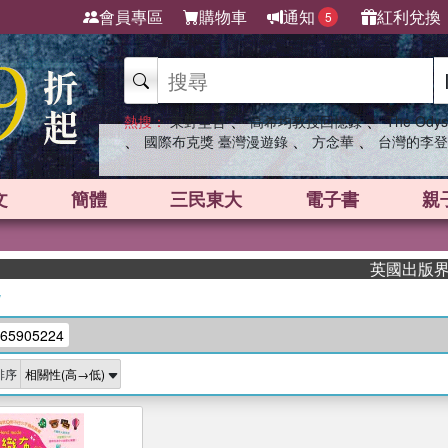
會員專區
購物車
通知
紅利兌換
5
、
、
熱搜：
東野圭吾
高希均教授回憶錄
The Odys
、
、
、
國際布克獎 臺灣漫遊錄
方念華
台灣的李登
文
簡體
三民東大
電子書
親
英國出版界指標
/
65905224
排序