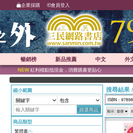
企業採購
會員登入
暢銷榜
新品
推薦
中文
外
NEW
紅利積點抵現金，消費購書更貼心
搜尋結果
縮小範圍
ISBN：97898
篩選商品
顯示
商品類型
繁體書
(1)