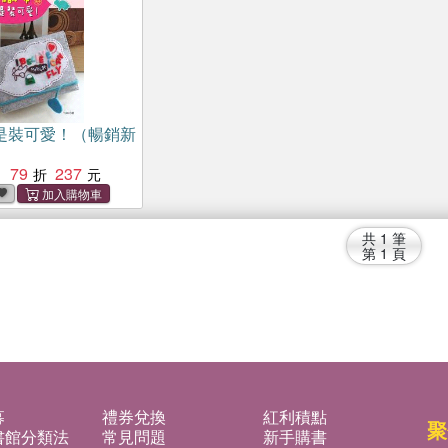
是裝可愛！（暢銷新
79
237
：
共
1
筆
第
1
頁
募
禮券兌換
紅利積點
聚
書館分類法
常見問題
新手購書