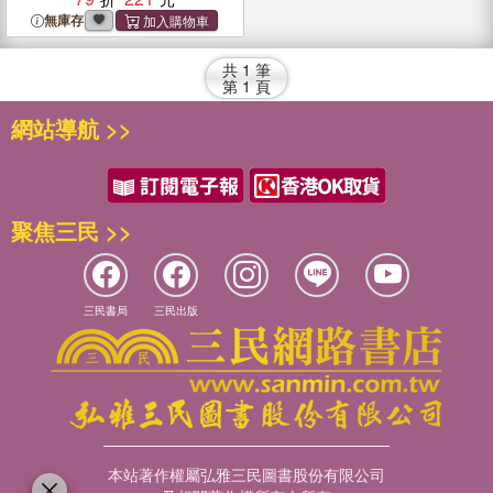
無庫存
共
1
筆
第
1
頁
網站導航 >>
聚焦三民 >>
三民書局
三民出版
本站著作權屬弘雅三民圖書股份有限公司