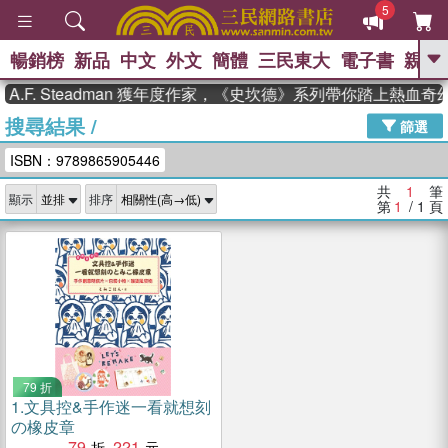
5
暢銷榜
新品
中文
外文
簡體
三民東大
電子書
親子
GO
.F. Steadman 獲年度作家，《史坎德》系列帶你踏上熱血奇
搜尋結果
/
、
、
熱搜：
東野圭吾
The Odyssey
篩選
、
、
父親節
如果歷史是一群喵
暑期
ISBN：9789865905446
、
、
推薦
國際布克獎 臺灣漫遊錄
方
、
、
念華
台灣的李登輝時代
數學女
共
1
筆
顯示
排序
、
孩：黎曼猜想
偉大的迷走神經
第
1
/ 1
頁
79 折
1.
文具控&手作迷一看就想刻
の橡皮章
79
221