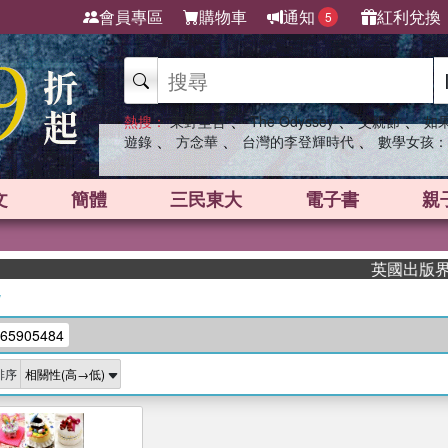
會員專區
購物車
通知
紅利兌換
5
、
、
、
熱搜：
東野圭吾
The Odyssey
父親節
如
、
、
、
遊錄
方念華
台灣的李登輝時代
數學女孩：
文
簡體
三民東大
電子書
親
英國出版界指標
/
65905484
排序