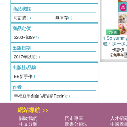
商品狀態
可訂購
無庫存
(1)
(1)
商品定價
79 折
$200~$399
(1)
1.
So yu
糕：揉一揉
出版日期
甜心糕點大
優惠價
無庫存
2017年以前
(1)
出版社/品牌
EB新手作
(1)
作者
幸福豆手創館(胡瑞娟Regin)
(1)
網站導航 >>
關於我們
門市專區
人才招
中文分類
圖書分類法
中國圖