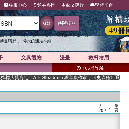
客服中心
領券專區
藝文講座
學習平台
進階搜尋
GO
、
、
果歷史是一群喵
暑期推薦
國際布克獎 臺灣漫
、
黎曼猜想
偉大的迷走神經
子
文具選物
漫畫
教科考用
165反詐騙
大獎肯定！A.F. Steadman 獲年度作家，《史坎德》系列帶
共
1
筆
第
1
/ 1
頁