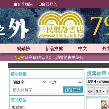
企業採購
會員登入
暢銷榜
新品
推薦
中文
外
NEW
紅利積點抵現金，消費購書更貼心
搜尋結果
縮小範圍
ISBN：97898
篩選商品
顯示
商品類型
繁體書
(1)