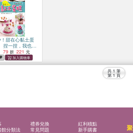
mmy！甜在心黏土蛋
、捏一捏，我也是
師！
79
221
：
共
1
筆
第
1
頁
募
禮券兌換
紅利積點
聚
書館分類法
常見問題
新手購書