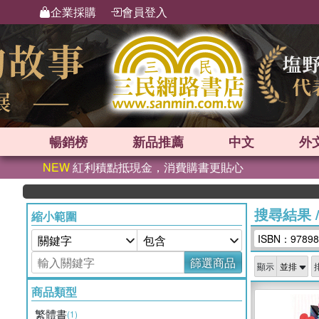
企業採購
會員登入
暢銷榜
新品
推薦
中文
外
NEW
紅利積點抵現金，消費購書更貼心
搜尋結果
縮小範圍
ISBN：97898
篩選商品
顯示
商品類型
繁體書
(1)