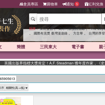
會員專區
購物車
通知
紅利兌換
5
、
、
熱搜：
東野圭吾
高希均教授回憶錄
The Odys
、
、
、
國際布克獎 臺灣漫遊錄
方念華
台灣的李登
文
簡體
三民東大
電子書
親
英國出版界指標大獎肯定！A.F. Steadman 獲年度作家，《
/
65905613
排序