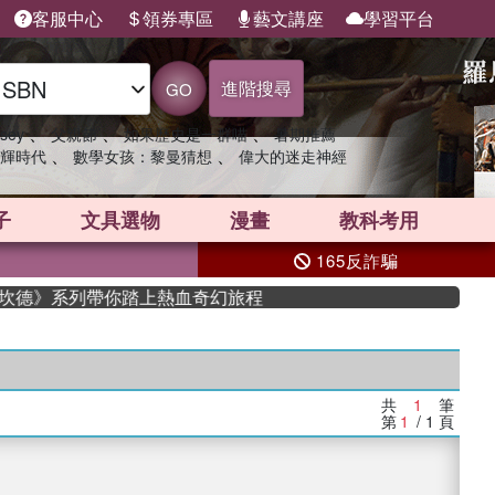
客服中心
領券專區
藝文講座
學習平台
進階搜尋
GO
、
、
、
sey
父親節
如果歷史是一群喵
暑期推薦
、
、
輝時代
數學女孩：黎曼猜想
偉大的迷走神經
子
文具選物
漫畫
教科考用
165反詐騙
史坎德》系列帶你踏上熱血奇幻旅程
共
1
筆
第
1
/ 1
頁