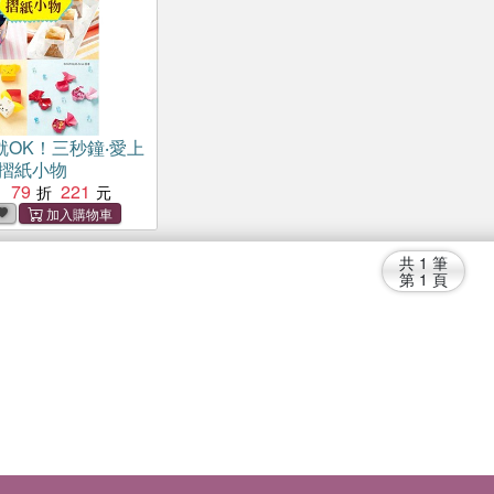
就OK！三秒鐘‧愛上
の摺紙小物
79
221
：
共
1
筆
第
1
頁