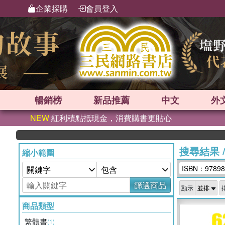
企業採購
會員登入
暢銷榜
新品
推薦
中文
外
NEW
紅利積點抵現金，消費購書更貼心
搜尋結果
縮小範圍
ISBN：97898
篩選商品
顯示
商品類型
繁體書
(1)