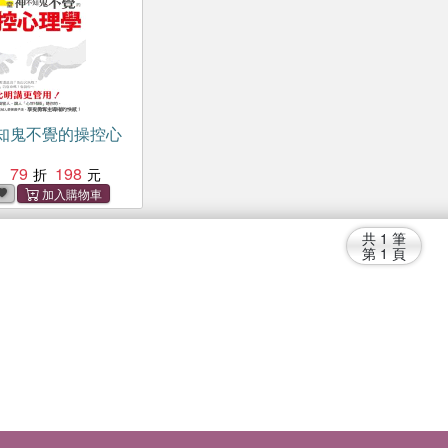
不知鬼不覺的操控心
79
198
：
共
1
筆
第
1
頁