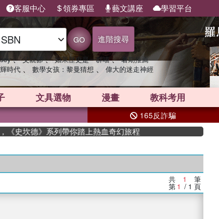
客服中心
領券專區
藝文講座
學習平台
進階搜尋
GO
、
、
、
sey
父親節
如果歷史是一群喵
暑期推薦
、
、
輝時代
數學女孩：黎曼猜想
偉大的迷走神經
子
文具選物
漫畫
教科考用
165反詐騙
作家，《史坎德》系列帶你踏上熱血奇幻旅程
共
1
筆
第
1
/ 1
頁