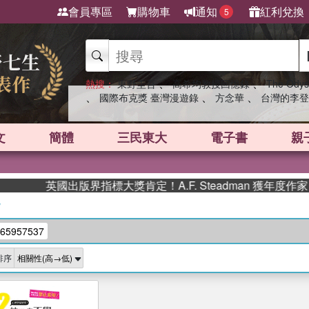
會員專區
購物車
通知
紅利兌換
5
、
、
熱搜：
東野圭吾
高希均教授回憶錄
The Odys
、
、
、
國際布克獎 臺灣漫遊錄
方念華
台灣的李登
文
簡體
三民東大
電子書
親
英國出版界指標大獎肯定！A.F. Steadman 獲年度
/
65957537
排序