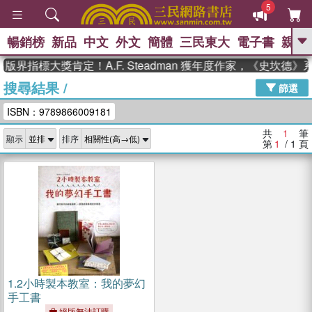
5
暢銷榜
新品
中文
外文
簡體
三民東大
電子書
親子
GO
版界指標大獎肯定！A.F. Steadman 獲年度作家，《史坎德
搜尋結果
/
、
、
熱搜：
東野圭吾
The Odyssey
篩選
、
、
父親節
如果歷史是一群喵
暑期
ISBN：9789866009181
、
、
推薦
國際布克獎 臺灣漫遊錄
方
、
、
念華
台灣的李登輝時代
數學女
共
1
筆
顯示
排序
、
孩：黎曼猜想
偉大的迷走神經
第
1
/ 1
頁
1.
2小時製本教室：我的夢幻
手工書
絕版無法訂購