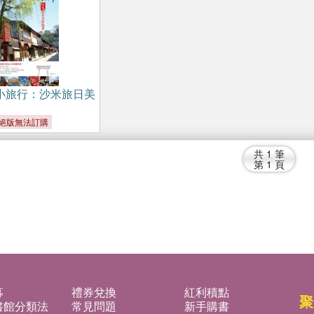
小旅行：沙米旅日美
絕版無法訂購
共
1
筆
第
1
頁
募
禮券兌換
紅利積點
聚
書館分類法
常見問題
新手購書