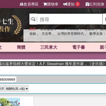
會員專區
購物車
通知
紅利兌換
5
、
、
、
熱搜：
東野圭吾
The Odyssey
父親節
如
、
、
、
遊錄
方念華
台灣的李登輝時代
數學女孩：
文
簡體
三民東大
電子書
親
版界指標大獎肯定！A.F. Steadman 獲年度作家，《史坎德
/
66009969
排序