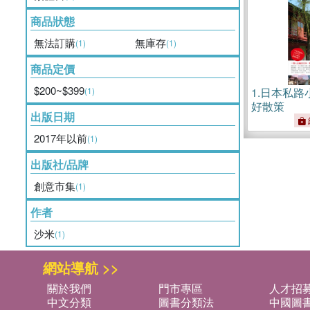
商品狀態
無法訂購
無庫存
(1)
(1)
商品定價
$200~$399
(1)
1.
日本私路
好散策
出版日期
2017年以前
(1)
出版社/品牌
創意市集
(1)
作者
沙米
(1)
網站導航 >>
關於我們
門市專區
人才招
中文分類
圖書分類法
中國圖