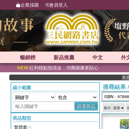
企業採購
會員登入
暢銷榜
新品
推薦
中文
外
NEW
紅利積點抵現金，消費購書更貼心
英國出
搜尋結果
縮小範圍
ISBN：97898
篩選商品
顯示
商品類型
繁體書
(1)