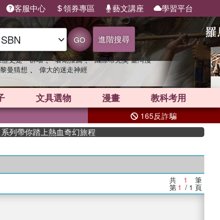
客服中心
領券專區
藝文講座
學習平台
進階搜尋
GO
、
、
果歷史是一群喵
暑期推薦
國際布克獎 臺灣漫
、
黎曼猜想
偉大的迷走神經
子
文具選物
漫畫
教科考用
165反詐騙
》系列帶你踏上熱血奇幻旅程
共
1
筆
第
1
/ 1
頁