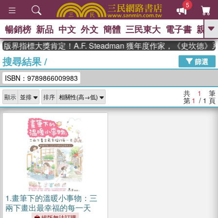
5
暢銷榜
新品
中文
外文
簡體
三民東大
電子書
親子
GO
版界指標大獎肯定！A.F. Steadman 獲年度作家，《史坎德
搜尋結果
/
、
、
熱搜：
東野圭吾
The Odyssey
篩選
、
、
父親節
如果歷史是一群喵
暑期
ISBN：9789866009983
、
、
推薦
國際布克獎 臺灣漫遊錄
方
、
、
念華
台灣的李登輝時代
數學女
共
1
筆
顯示
排序
、
孩：黎曼猜想
偉大的迷走神經
第
1
/ 1
頁
1.
畫筆下的溫暖小事物：三
兩下畫出最幸福的每一天
絕版無法訂購