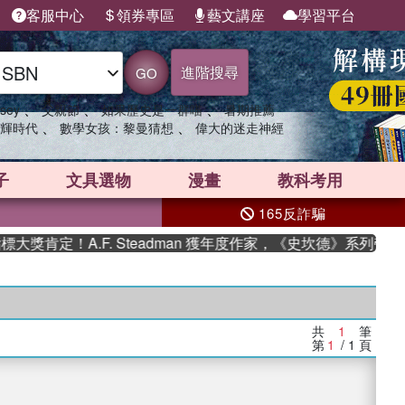
客服中心
領券專區
藝文講座
學習平台
進階搜尋
GO
、
、
、
sey
父親節
如果歷史是一群喵
暑期推薦
、
、
輝時代
數學女孩：黎曼猜想
偉大的迷走神經
子
文具選物
漫畫
教科考用
165反詐騙
獎肯定！A.F. Steadman 獲年度作家，《史坎德》系列帶你
共
1
筆
第
1
/ 1
頁