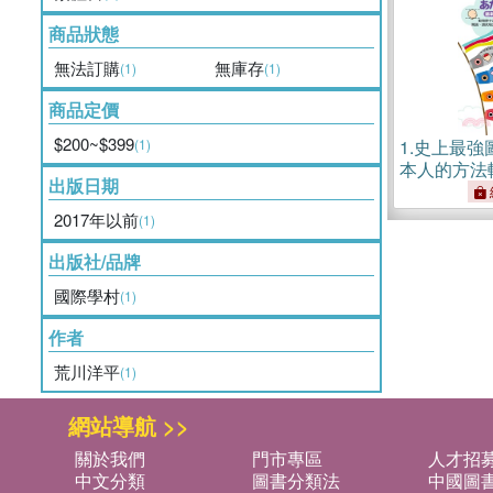
商品狀態
無法訂購
無庫存
(1)
(1)
商品定價
$200~$399
(1)
1.
史上最強
本人的方法
出版日期
義，一輩子
2017年以前
(1)
出版社/品牌
國際學村
(1)
作者
荒川洋平
(1)
網站導航 >>
關於我們
門市專區
人才招
中文分類
圖書分類法
中國圖