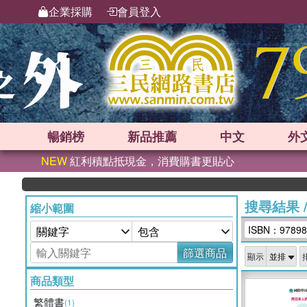
企業採購
會員登入
暢銷榜
新品
推薦
中文
外
NEW
紅利積點抵現金，消費購書更貼心
搜尋結果
縮小範圍
ISBN：97898
篩選商品
顯示
商品類型
繁體書
(1)