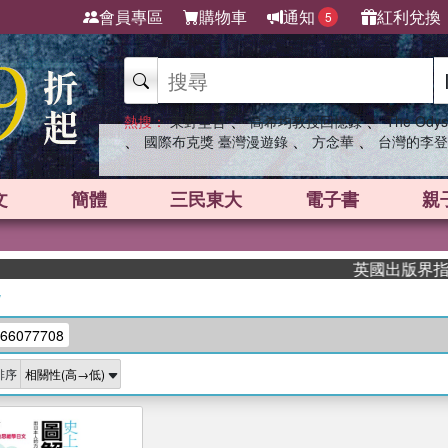
會員專區
購物車
通知
紅利兌換
5
、
、
熱搜：
東野圭吾
高希均教授回憶錄
The Odys
、
、
、
國際布克獎 臺灣漫遊錄
方念華
台灣的李登
文
簡體
三民東大
電子書
親
英國出版界指標大
/
66077708
排序