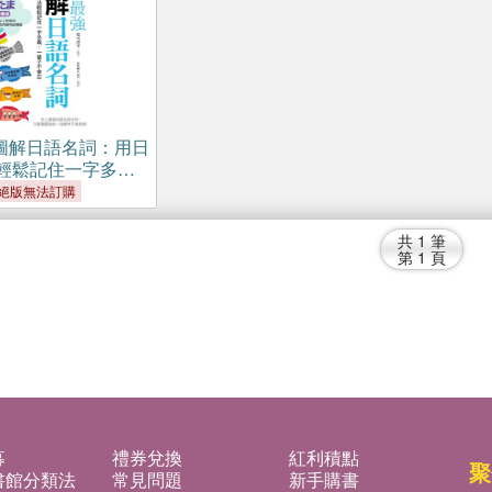
圖解日語名詞：用日
輕鬆記住一字多
不會忘
絕版無法訂購
共
1
筆
第
1
頁
募
禮券兌換
紅利積點
聚
書館分類法
常見問題
新手購書