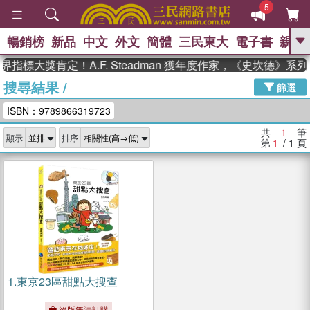
5
暢銷榜
新品
中文
外文
簡體
三民東大
電子書
親子
GO
指標大獎肯定！A.F. Steadman 獲年度作家，《史坎德》
搜尋結果
/
、
熱搜：
東野圭吾
高希均教授回憶錄
篩選
、
、
、
The Odyssey
父親節
如果歷
ISBN：9789866319723
、
、
史是一群喵
暑期推薦
國際布克
、
、
獎 臺灣漫遊錄
方念華
台灣的李
共
1
筆
顯示
排序
、
、
登輝時代
數學女孩：黎曼猜想
第
1
/ 1
頁
偉大的迷走神經
1.
東京23區甜點大搜查
絕版無法訂購