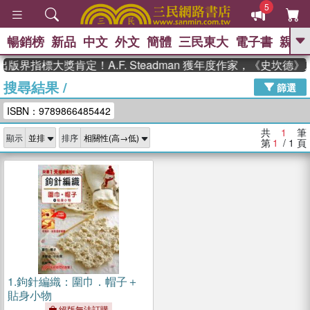
5
暢銷榜
新品
中文
外文
簡體
三民東大
電子書
親子
GO
版界指標大獎肯定！A.F. Steadman 獲年度作家，《史坎
搜尋結果
/
、
、
熱搜：
東野圭吾
The Odyssey
篩選
、
、
父親節
如果歷史是一群喵
暑期
ISBN：9789866485442
、
、
推薦
國際布克獎 臺灣漫遊錄
方
、
、
念華
台灣的李登輝時代
數學女
共
1
筆
顯示
排序
、
孩：黎曼猜想
偉大的迷走神經
第
1
/ 1
頁
1.
鉤針編織：圍巾．帽子＋
貼身小物
絕版無法訂購