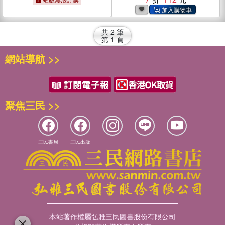
共
2
筆
第
1
頁
網站導航 >>
聚焦三民 >>
三民書局
三民出版
本站著作權屬弘雅三民圖書股份有限公司