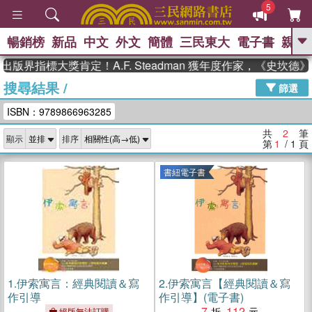
5
暢銷榜
新品
中文
外文
簡體
三民東大
電子書
親子
GO
出版界指標大獎肯定！A.F. Steadman 獲年度作家，《史坎
搜尋結果
/
、
熱搜：
東野圭吾
高希均教授回憶錄
篩選
、
、
、
The Odyssey
父親節
如果歷
ISBN：9789866963285
、
、
史是一群喵
暑期推薦
國際布克
、
、
獎 臺灣漫遊錄
方念華
台灣的李
共
2
筆
顯示
排序
、
、
登輝時代
數學女孩：黎曼猜想
第
1
/ 1
頁
偉大的迷走神經
書紐電子書
1.
伊索寓言：經典閱讀＆寫
2.
伊索寓言【經典閱讀＆寫
作引導
作引導】(電子書)
7
112
絕版無法訂購