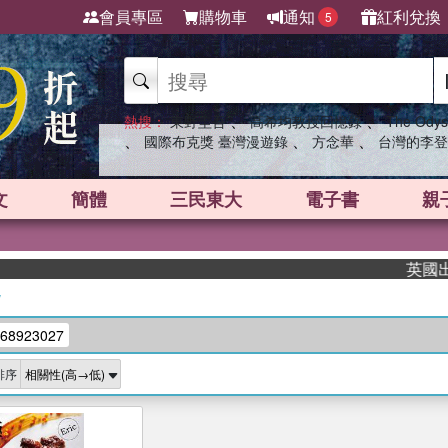
會員專區
購物車
通知
紅利兌換
5
、
、
熱搜：
東野圭吾
高希均教授回憶錄
The Odys
、
、
、
國際布克獎 臺灣漫遊錄
方念華
台灣的李登
文
簡體
三民東大
電子書
親
英國出版
/
68923027
排序