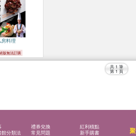
上私房料理
絕版無法訂購
共
1
筆
第
1
頁
募
禮券兌換
紅利積點
聚
書館分類法
常見問題
新手購書