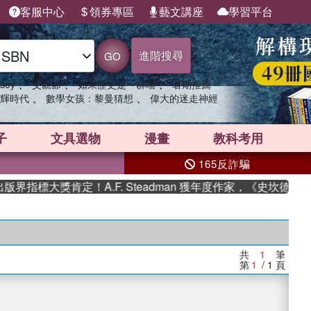
客服中心
領券專區
藝文講座
學習平台
進階搜尋
GO
、
、
、
sey
父親節
如果歷史是一群喵
暑期推薦
、
、
輝時代
數學女孩：黎曼猜想
偉大的迷走神經
子
文具選物
漫畫
教科考用
165反詐騙
界指標大獎肯定！A.F. Steadman 獲年度作家，《史坎德》
共
1
筆
第
1
/ 1
頁