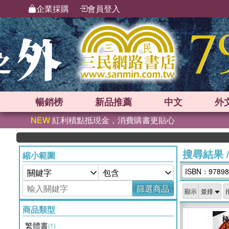
企業採購
會員登入
暢銷榜
新品
推薦
中文
外
NEW
紅利積點抵現金，消費購書更貼心
搜尋結果
縮小範圍
ISBN：97898
篩選商品
顯示
商品類型
繁體書
(1)