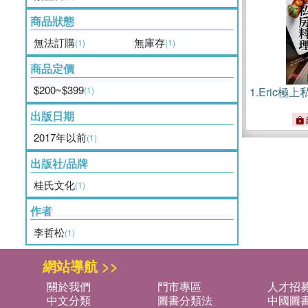
商品狀態
無法訂購
無庫存
(1)
(1)
商品定價
$200~$399
(1)
1.
Eric極
出版日期
2017年以前
(1)
出版社/品牌
桂氏文化
(1)
作者
李哲松
(1)
網站導航 >>
關於我們
門市專區
人才招
中文分類
圖書分類法
中國圖