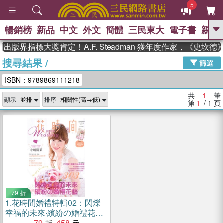
5
暢銷榜
新品
中文
外文
簡體
三民東大
電子書
親子
GO
出版界指標大獎肯定！A.F. Steadman 獲年度作家，《史坎
搜尋結果
/
、
熱搜：
東野圭吾
高希均教授回憶錄
篩選
、
、
、
The Odyssey
父親節
如果歷
ISBN：9789869111218
、
、
史是一群喵
暑期推薦
國際布克
、
、
獎 臺灣漫遊錄
方念華
台灣的李
共
1
筆
顯示
排序
、
、
登輝時代
數學女孩：黎曼猜想
第
1
/ 1
頁
偉大的迷走神經
79 折
1.
花時間婚禮特輯02：閃爍
幸福的未來‧繽紛の婚禮花
藝：婚宴會場布置＆婚戒＆
79
458