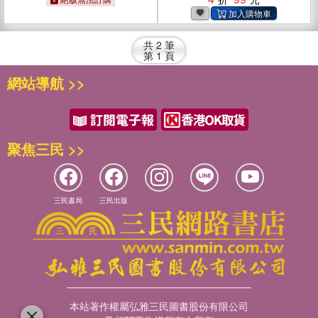
共
2
筆
第
1
頁
網站導航 >>
聚焦三民 >>
三民書局
三民出版
本站著作權屬弘雅三民圖書股份有限公司