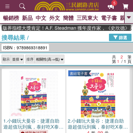
5
暢銷榜
新品
中文
外文
簡體
三民東大
電子書
親子
GO
版界指標大獎肯定！A.F. Steadman 獲年度作家，《史坎德
搜尋結果
/
、
熱搜：
東野圭吾
高希均教授回憶錄
篩選
、
、
、
The Odyssey
父親節
如果歷
ISBN：9789869318891
、
、
史是一群喵
暑期推薦
國際布克
、
、
獎 臺灣漫遊錄
方念華
台灣的李
共
2
筆
顯示
排序
、
、
登輝時代
數學女孩：黎曼猜想
第
1
/ 1
頁
偉大的迷走神經
書紐電子書
1.
小錢玩大曼谷：捷運自助
2.
小錢玩大曼谷：捷運自助
遊超值玩到瘋，泰好吃X泰好
遊超值玩到瘋，泰好吃X泰好
住X泰好買(2017全新版)
住X泰好買(電子書)
4
99
絕版無法訂購