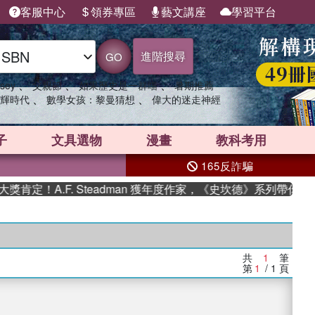
客服中心
領券專區
藝文講座
學習平台
進階搜尋
GO
、
、
、
sey
父親節
如果歷史是一群喵
暑期推薦
、
、
輝時代
數學女孩：黎曼猜想
偉大的迷走神經
子
文具選物
漫畫
教科考用
165反詐騙
定！A.F. Steadman 獲年度作家，《史坎德》系列帶你踏上
共
1
筆
第
1
/ 1
頁