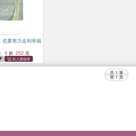
，也要努力走到幸福
9
252
：
共
1
筆
第
1
頁