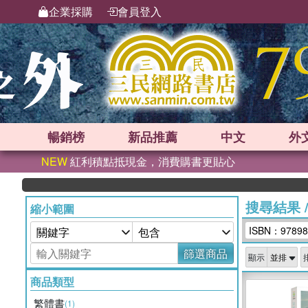
企業採購
會員登入
暢銷榜
新品
推薦
中文
外
NEW
紅利積點抵現金，消費購書更貼心
搜尋結果
縮小範圍
ISBN：97898
篩選商品
顯示
商品類型
繁體書
(1)