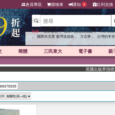
會員專區
購物車
通知
紅利兌換
5
、
、
熱搜：
東野圭吾
高希均教授回憶錄
The Odys
、
、
、
國際布克獎 臺灣漫遊錄
方念華
台灣的李登
文
簡體
三民東大
電子書
親
英國出版界指標大獎肯
/
69379335
排序