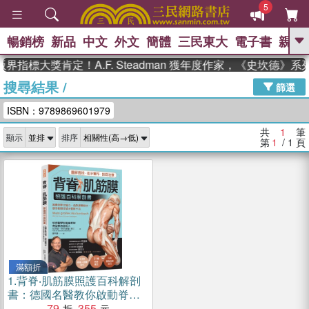
5
暢銷榜
新品
中文
外文
簡體
三民東大
電子書
親子
GO
界指標大獎肯定！A.F. Steadman 獲年度作家，《史坎德》
搜尋結果
/
、
熱搜：
東野圭吾
高希均教授回憶錄
篩選
、
、
、
The Odyssey
父親節
如果歷
ISBN：9789869601979
、
、
史是一群喵
暑期推薦
國際布克
、
、
獎 臺灣漫遊錄
方念華
台灣的李
共
1
筆
顯示
排序
、
、
登輝時代
數學女孩：黎曼猜想
第
1
/ 1
頁
偉大的迷走神經
滿額折
1.
背脊‧肌筋膜照護百科解剖
書：德國名醫教你啟動脊椎
自癒力，免除運動傷害、筋
79
355