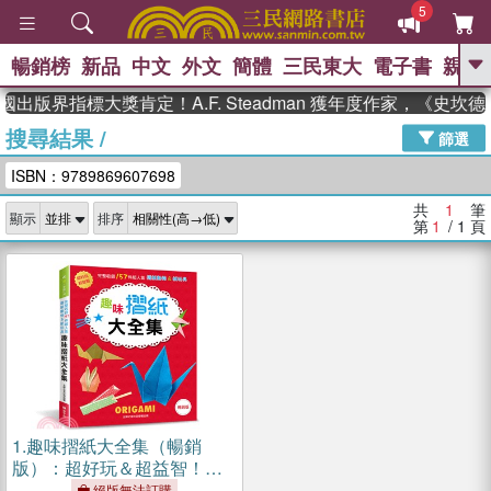
5
暢銷榜
新品
中文
外文
簡體
三民東大
電子書
親子
GO
國出版界指標大獎肯定！A.F. Steadman 獲年度作家，《史
搜尋結果
/
、
熱搜：
東野圭吾
高希均教授回憶錄
篩選
、
、
、
The Odyssey
父親節
如果歷
ISBN：9789869607698
、
、
史是一群喵
暑期推薦
國際布克
、
、
獎 臺灣漫遊錄
方念華
台灣的李
共
1
筆
顯示
排序
、
、
登輝時代
數學女孩：黎曼猜想
第
1
/ 1
頁
偉大的迷走神經
1.
趣味摺紙大全集（暢銷
版）：超好玩＆超益智！完
整收錄157件超人氣摺紙動物
絕版無法訂購