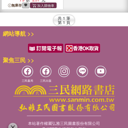
無庫存
共
1
筆
第
1
頁
網站導航 >>
聚焦三民 >>
三民書局
三民出版
本站著作權屬弘雅三民圖書股份有限公司