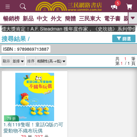
5
暢銷榜
新品
中文
外文
簡體
三民東大
電子書
親子
GO
大獎肯定！A.F. Steadman 獲年度作家，《史坎德》系列帶
搜尋結果
/
、
、
熱搜：
東野圭吾
The Odyssey
篩選
、
、
父親節
如果歷史是一群喵
暑期
ISBN：9789869713887
、
、
推薦
國際布克獎 臺灣漫遊錄
方
、
、
念華
台灣的李登輝時代
數學女
共
1
筆
顯示
排序
、
孩：黎曼猜想
偉大的迷走神經
第
1
/ 1
頁
79 折
1.
有119隻喔！童話Q版の可
愛動物不織布玩偶
79
237