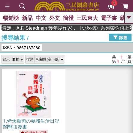
5
暢銷榜
新品
中文
外文
簡體
三民東大
電子書
親子
GO
定！A.F. Steadman 獲年度作家，《史坎德》系列帶你踏上
搜尋結果
/
、
熱搜：
東野圭吾
高希均教授回憶錄
篩選
、
、
、
The Odyssey
父親節
如果歷
ISBN：9867137280
、
、
史是一群喵
暑期推薦
國際布克
、
、
獎 臺灣漫遊錄
方念華
台灣的李
共
1
筆
顯示
排序
、
、
登輝時代
數學女孩：黎曼猜想
第
1
/ 1
頁
偉大的迷走神經
1.
烤焦麵包の耍賴生活日記
鬧彆扭漫畫
絕版無法訂購