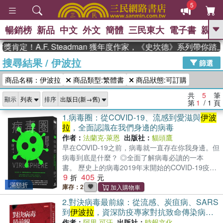
5
暢銷榜
新品
中文
外文
簡體
三民東大
電子書
親子
GO
肯定！A.F. Steadman 獲年度作家，《史坎德》系列帶你踏
搜尋結果
/
伊波拉
、
熱搜：
東野圭吾
高希均教授回憶錄
篩選
、
、
、
The Odyssey
父親節
如果歷
商品名稱：伊波拉
商品類型:繁體書
商品狀態:可訂購
、
、
史是一群喵
暑期推薦
國際布克
、
、
獎 臺灣漫遊錄
方念華
台灣的李
共
5
筆
顯示
排序
、
、
登輝時代
數學女孩：黎曼猜想
第
1
/ 1
頁
偉大的迷走神經
1.
病毒圈：從COVID-19、流感到愛滋與
伊波
拉
，全面認識在我們身邊的病毒
作者：
法蘭克‧萊恩
出版社：
貓頭鷹
早在COVID-19之前，病毒就一直存在你我身邊。但
病毒到底是什麼？ ◎全面了解病毒必讀的一本
書。 歷史上的病毒2019年末開始的COVID-19疫情
9
405
重創世界，帶來許多不可逆的影響，而造成疫情的
滿額折
冠狀病毒更引發大眾關注。除了冠狀病毒，還有更
庫存：2
多病毒與人類息息相關：小兒麻痺病毒導致癱瘓、
2.
對決病毒最前線：從流感、炭疽病、SARS
流感病毒導致大流行、肝炎病毒甚至會直接導致肝
到
伊波拉
，資深防疫專家對抗致命傳染病的
癌。甚至還有一些病毒引起的疫情成為人類歷史上
全球大冒險
作者：
阿里.可汗
出版社：
時報文化