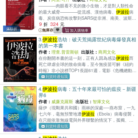
的重大事件，包括天花、鼠疫（漢他病毒）、西班
————肉眼看不見的微小生物，才是對人類性命
牙流感還有致死率極高卻一直爆發疫情的
伊波拉
病
的最大威脅————從流感、漢他病毒、
伊波拉
病
毒。但究竟什麼是病毒？ 病毒是生物嗎？說到病
毒、炭疽病恐怖攻擊到SARS從非洲、南美、波斯
毒，學界最常有的爭論就是要不要把他們劃入生物
9
324
灣、亞洲到美國，為阻止流行病大爆發25年資深防
的一部分。他們有遺傳物質（DNA、RNA）也能夠
滿額折
疫專家與最狡滑無情敵人的精采交手同時揭開讓時
無庫存
繁殖，但沒有移動能力，也必須仰賴寄主才能複
疫雪上加霜的驚恐和貪腐真相 ◤醫療版《CSI》，
3.
伊波拉
浩劫：破天荒揭露世紀病毒爆發真相
製。本書作者英國倫敦皇家內科醫師學會會士法蘭
面對神秘病原、變異病毒，看疾病偵探與致命傳染
的第一本書
克‧萊恩認為我們應該把病毒納入生物的範疇，並從
病對決的內幕◢ 阿里．可汗醫師長期於公共衛生領
流行病學、生態學與演化學的角度解析病毒的本
作者：
理查.普雷斯頓
出版社：
商周文化
域擔任第一先遣部隊，在25年的公衛生涯
質。作者從歷史上的經典案例開始介紹常見的人類
在你翻開本書的這一刻，正有人因為感染
伊波拉
而
病毒，詳細講述各科病毒的特性、傳播方式與感染
死亡肆虐全球的致命病毒，至今無疫苗可解《紐約
機制、在過去歷史紀錄以及對當時社會經濟等造成
時報》非小說榜TOP1長踞61週．電影《危機總動
的影響以及發現歷史、引起的症狀疾病以及人類應
員》改編原著史上對
伊波拉
最全面、最深入、最震
到貨時通知我
對演進。於此同時，更透過各科病毒的特性來強調
撼人心的追蹤，暢銷二十年科普經典全新中譯本
4.
伊波拉
病毒：五十年來最可怕的瘟疫－新疆
病毒和宿主共生共同演化的策略。 病毒是物種演化
「我畢生讀過最駭人的事件——而且愈讀愈駭
界6
的重要驅動力病毒不只會導致疾病，它們同時也對
人。」──史蒂芬．金這個真實事件發生在華盛頓紀
整個生物圈的生物有著不可輕視的影響力。本書也
念碑附近，遲早它會再度發生。——亞瑟．克拉克
作者：
威廉克羅斯
出版社：
智庫文化
從家禽家畜追蹤到生命起源的深海熱液古生菌，一
一部非文學驚悚佳作……一次震撼人心的閱讀體
薩伊（現剛果共和國）雨林的深處──燕布窟，一九
一紀錄病毒與他們對生態留下的影響。病毒是地球
驗。─
七六年，毫無預警地遭
伊波拉
（Ebola）病毒侵襲，
生命演化的組成部分，與地球上的生命相互依存，
在只能依靠無線電與外界聯繫的情況下，孤獨、蒙
在維護生物圈的健康中發揮著關鍵作用。病毒存在
昧、哀傷、疑惑，是村落揮之不去的命運。死亡，
到貨時通知我
在生命所在的每一個角落，也深刻地影響著人類與
像瀉地的水銀無法橫阻，燕布窟的淚水，除了悲傷