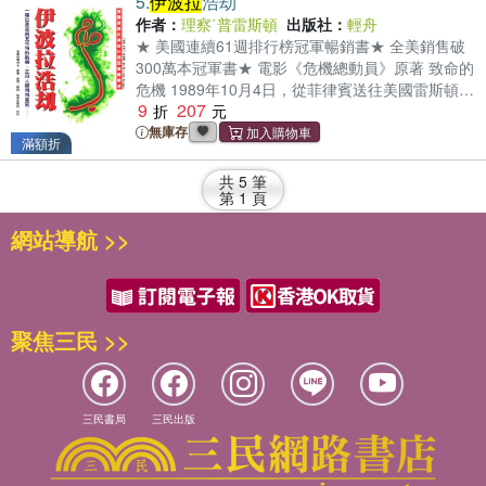
整個生物圈。各界推薦白映俞 外科醫師李家維
5.
伊波拉
浩劫
還有恐懼。教區神職和醫療人員奮力不懈與死神博
《科學人》雜誌總編輯陳建仁 中央研究院院士黃
鬥，仍抵擋不住病毒摧枯拉朽的狂暴。村民一個個
作者：
理察˙普雷斯頓
出版社：
輕舟
貞祥 國立清華大學生命科學系助理教授蔣維倫
倒下，只能隨處挖掘墳洞草草掩埋；生者則徘徊在
★ 美國連續61週排行榜冠軍暢銷書★ 全美銷售破
前國衛院衛生福利政策研究學者謝世良 中央研究
哀慟與疑懼之間，會不會下一個倒下的就是自
300萬本冠軍書★ 電影《危機總動員》原著 致命的
院基因體研究中心特聘研究員羅一鈞 疾管署副署
危機 1989年10月4日，從菲律賓送往美國雷斯頓靈
長
9
207
長類動物隔離檢驗所的100隻猴子，因不明原因相繼
死亡，而其共同的症狀為無精打采、眼瞼下垂、厭
無庫存
滿額折
食。經解剖後發現，猴子的長內出血，脾臟腫大的
宛如一團堅硬的血液凝塊，後由美國陸軍傳染病醫
共
5
筆
學研究所證實為「雨林殺手」
第
1
頁
伊波拉
病毒的感染，
這種致命性高達百分之九十的
網站導航 >>
聚焦三民 >>
三民書局
三民出版