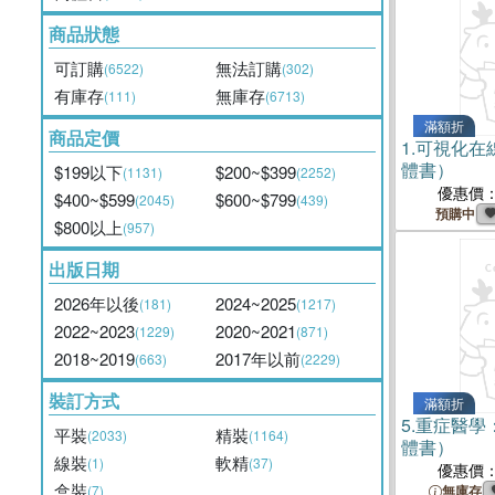
商品狀態
可訂購
無法訂購
(6522)
(302)
有庫存
無庫存
(111)
(6713)
滿額折
商品定價
1.
可視化在
體書）
$199以下
$200~$399
(1131)
(2252)
優惠價
$400~$599
$600~$799
(2045)
(439)
預購中
$800以上
(957)
出版日期
2026年以後
2024~2025
(181)
(1217)
2022~2023
2020~2021
(1229)
(871)
2018~2019
2017年以前
(663)
(2229)
裝訂方式
滿額折
5.
重症醫學
平裝
精裝
(2033)
(1164)
體書）
線裝
軟精
(1)
(37)
優惠價
盒裝
(7)
無庫存