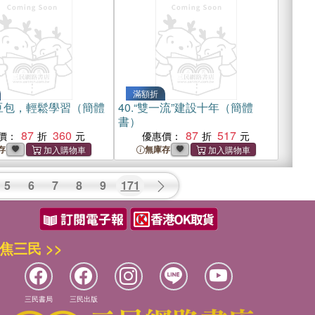
滿額折
豆包，輕鬆學習（簡體
40.
“雙一流”建設十年（簡體
書）
87
360
87
517
價：
優惠價：
存
無庫存
5
6
7
8
9
171
焦三民 >>
三民書局
三民出版