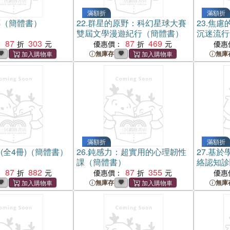
滿額折
滿額折
傳（簡體書）
22.
群星的原野：科幻星球大賽
23.
焦慮
雙屆文學漫遊紀行（簡體書）
沉迷流行
87
303
87
469
：
優惠價：
優惠
無庫存
無庫
滿額折
滿額折
(全4冊)（簡體書）
26.
鈍感力：超實用的心理韌性
27.
基於
課（簡體書）
絡認知診
87
882
87
355
（簡體書
：
優惠價：
優惠
無庫存
無庫