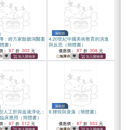
滿額折
傳：經方家餘聽鴻醫案
4.
20世紀中國美術教育的演進
體書）
與反思（簡體書）
87
303
87
308
價：
優惠價：
存
無庫存
滿額折
型人工肝與血液淨化：
8.
輝煌與衰落（簡體書）
臨床應用（簡體書）
87
512
87
553
價：
優惠價：
存
無庫存