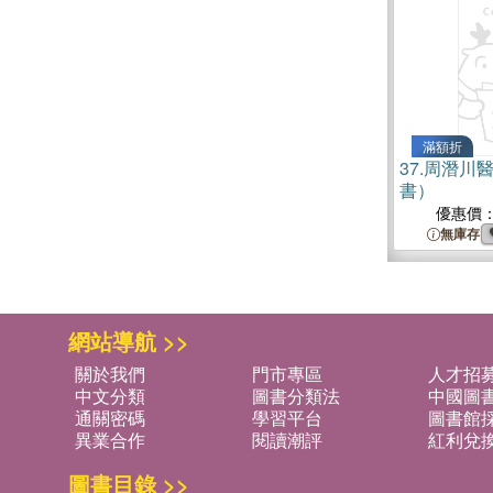
滿額折
37.
周潛川
書）
優惠價
無庫存
網站導航 >>
關於我們
門市專區
人才招
中文分類
圖書分類法
中國圖
通關密碼
學習平台
圖書館採
異業合作
閱讀潮評
紅利兌
圖書目錄 >>