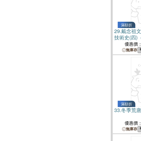
滿額折
29.
戴念祖文
技術史(四)
優惠價
無庫存
滿額折
33.
冬季荒
優惠價
無庫存