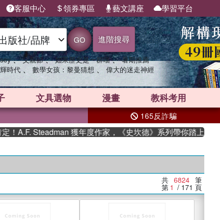
客服中心
領券專區
藝文講座
學習平台
進階搜尋
GO
、
、
、
sey
父親節
如果歷史是一群喵
暑期推薦
、
、
輝時代
數學女孩：黎曼猜想
偉大的迷走神經
子
文具選物
漫畫
教科考用
165反詐騙
. Steadman 獲年度作家，《史坎德》系列帶你踏上熱血奇幻旅
共
6824
筆
第
1
/ 171
頁