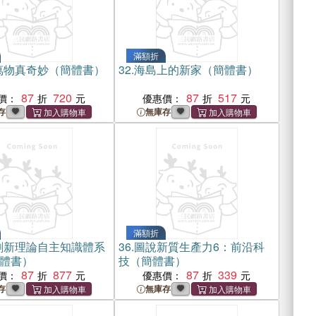
滿額折
萬物真奇妙（簡體書）
32.
海島上的新家（簡體書）
87
720
87
517
價：
優惠價：
存
無庫存
滿額折
創新理論自主知識體系
36.
圖說新質生產力6：前沿科
體書）
技（簡體書）
87
877
87
339
價：
優惠價：
存
無庫存