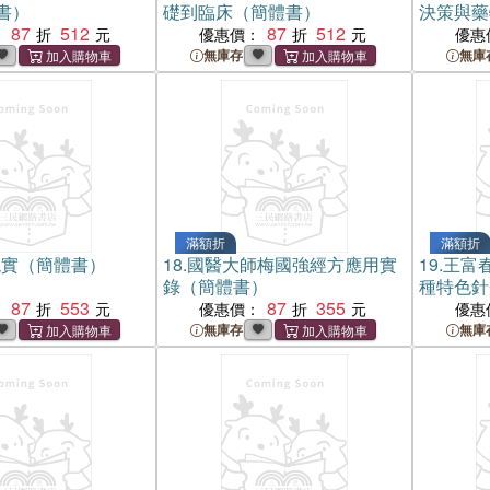
書）
礎到臨床（簡體書）
決策與藥
87
512
87
512
：
優惠價：
優惠
無庫存
無庫
滿額折
滿額折
現實（簡體書）
18.
國醫大師梅國強經方應用實
19.
王富春
錄（簡體書）
種特色針
87
553
87
355
書）
：
優惠價：
優惠
無庫存
無庫