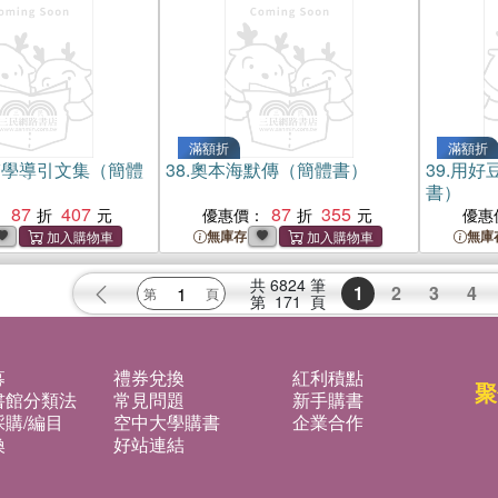
滿額折
滿額折
醫學導引文集（簡體
38.
奧本海默傳（簡體書）
39.
用好
書）
87
407
87
355
：
優惠價：
優惠
無庫存
無庫
共
6824
筆
1
2
3
4
第
171
頁
募
禮券兌換
紅利積點
聚
書館分類法
常見問題
新手購書
購/編目
空中大學購書
企業合作
換
好站連結