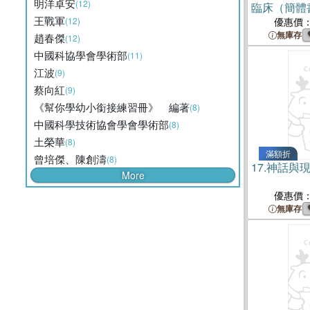
明洋卓安
(12)
臨床（簡體
王戰軍
(12)
優惠價
無庫存
趙春傑
(12)
中國科協學會學術部
(11)
江波
(9)
蔡向紅
(9)
《幫你學幼小銜接練習冊》 編著
(8)
中國科學技術協會學會學術部
(8)
土榮華
(8)
滿額折
曾培傑、陳創濤
(8)
17.
神話與
More
優惠價
無庫存