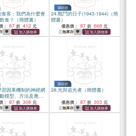
滿額折
的食客：我們為什麼會
24.
戰鬥的日子(1943-1944)（簡
飲食？（簡體書）
體書）
87
412
87
668
價：
優惠價：
存
無庫存
滿額折
學習因果機制的神經網
28.
光與追光者（簡體書）
斷模型、方法及應用
）
87
308
87
303
價：
優惠價：
存
無庫存