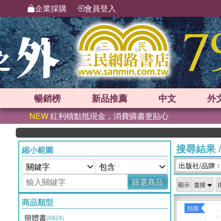
企業採購
會員登入
暢銷榜
新品
推薦
中文
外
NEW
紅利積點抵現金，消費購書更貼心
搜尋結果
縮小範圍
出版社/品牌
篩選商品
顯示
商品類型
預購
簡體書
(6824)