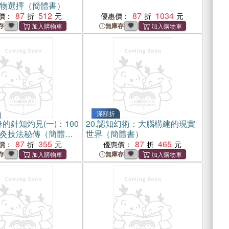
物選擇（簡體書）
87
512
87
1034
價：
優惠價：
存
無庫存
滿額折
的針知灼見(一)：100
20.
認知幻術：大腦構建的現實
灸技法秘傳（簡體
世界（簡體書）
87
355
87
465
價：
優惠價：
存
無庫存