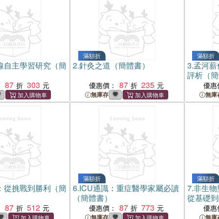
滿額折
滿額折
線自主學習研究（簡
2.
針灸之道（簡體書）
3.
孟河薪
評析（簡
87
303
87
235
：
優惠價：
優惠
無庫存
無庫
滿額折
滿額折
：從挑戰到勝利（簡
6.
ICU通識：重症醫學家屬必讀
7.
非生物
（簡體書）
從基礎到
87
512
87
773
：
優惠價：
優惠
無庫存
無庫