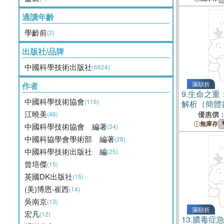
適讀年齡
學齡前
(2)
出版社/品牌
中國科學技術出版社
(6824)
滿額折
作者
9.
生命之重
中國科學技術協會
(116)
解析（簡體
江曉美
優惠價
(46)
無庫存
中國科學技術協會 編著
(34)
中國科協學會學術部 編著
(28)
中國科學技術出版社 編
(25)
曾培傑
(15)
英國DK出版社
(15)
(美)博恩‧崔西
(14)
吳南京
(13)
滿額折
宏凡
(12)
13.
膿毒症