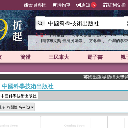
會員專區
購物車
通知
紅利兌換
5
、
、
熱搜：
東野圭吾
高希均教授回憶錄
The Odys
、
、
、
國際布克獎 臺灣漫遊錄
方念華
台灣的李登
文
簡體
三民東大
電子書
親
英國出版界指標大獎肯定！A.F
/
中國科學技術出版社
：中國科學技術出版社
排序