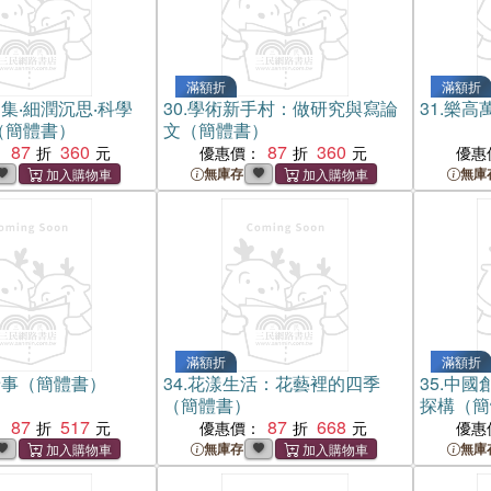
滿額折
滿額折
集‧細潤沉思‧科學
30.
學術新手村：做研究與寫論
31.
樂高
（簡體書）
文（簡體書）
87
360
87
360
：
優惠價：
優惠
無庫存
無庫
滿額折
滿額折
唐事（簡體書）
34.
花漾生活：花藝裡的四季
35.
中國
（簡體書）
探構（簡
87
517
87
668
：
優惠價：
優惠
無庫存
無庫