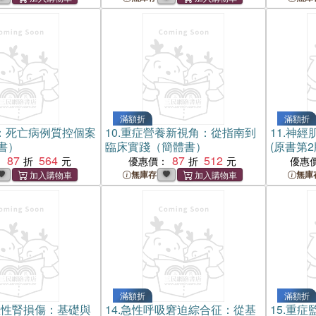
滿額折
滿額折
：死亡病例質控個案
10.
重症營養新視角：從指南到
11.
神經
書）
臨床實踐（簡體書）
(原書第
87
564
87
512
：
優惠價：
優惠
無庫存
無庫
滿額折
滿額折
急性腎損傷：基礎與
14.
急性呼吸窘迫綜合征：從基
15.
重症