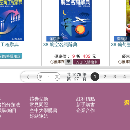
滿額折
滿額折
調工程辭典
38.
航空名詞辭典
39.
葡萄
9
432
優惠價：
優
到貨時通知我
無庫存
無庫
共
1075
筆
1
2
3
4
第
27
頁
募
禮券兌換
紅利積點
聚
書館分類法
常見問題
新手購書
購/編目
空中大學購書
企業合作
換
好站連結