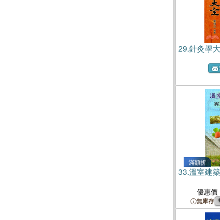
29.
針灸學
滿額折
33.
溫室建
優惠價
無庫存