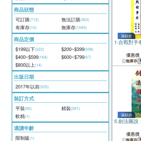
商品狀態
可訂購
無法訂購
(712)
(363)
有庫存
無庫存
(10)
(1065)
滿額折
商品定價
1.
合戰對手
$199以下
$200~$399
(322)
(508)
優惠價
$400~$599
$600~$799
(164)
(67)
無庫存
$800以上
(14)
出版日期
2017年以前
(525)
裝訂方式
平裝
精裝
(92)
(261)
滿額折
軟精
(1)
5.
劍法圖說
適讀年齡
優惠價
限制級
(1)
無庫存