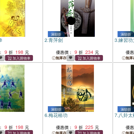
滿額折
滿額折
拳
2.
青萍劍
3.
練習功
9
198
9
234
：
優惠價：
優
無庫存
無庫
滿額折
滿額折
6.
梅花樁功
7.
八卦太
9
198
9
225
：
優惠價：
優
無庫存
無庫