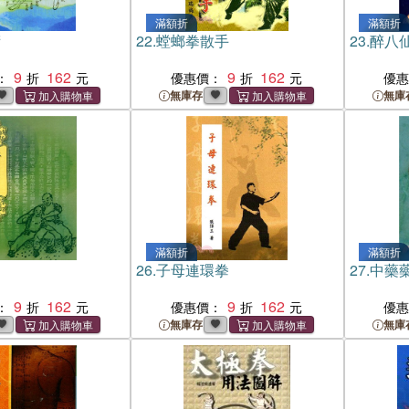
滿額折
滿額折
術
22.
螳螂拳散手
23.
醉八
9
162
9
162
：
優惠價：
優
無庫存
無庫
滿額折
滿額折
角
26.
子母連環拳
27.
中藥
9
162
9
162
：
優惠價：
優
無庫存
無庫