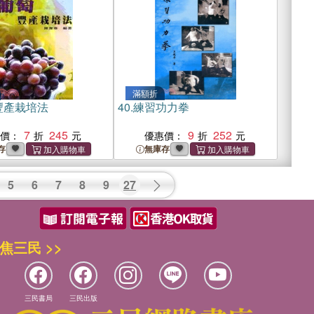
滿額折
豐產栽培法
40.
練習功力拳
7
245
9
252
惠價：
優惠價：
存
無庫存
5
6
7
8
9
27
焦三民 >>
三民書局
三民出版