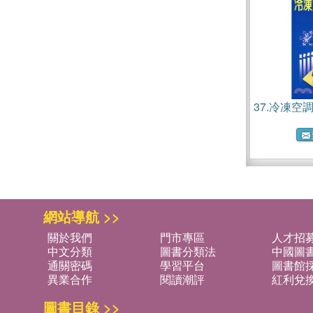
37.
冷凍空
網站導航 >>
關於我們
門市專區
人才招
中文分類
圖書分類法
中國圖
通關密碼
學習平台
圖書館採
異業合作
閱讀潮評
紅利兌
圖書目錄 >>