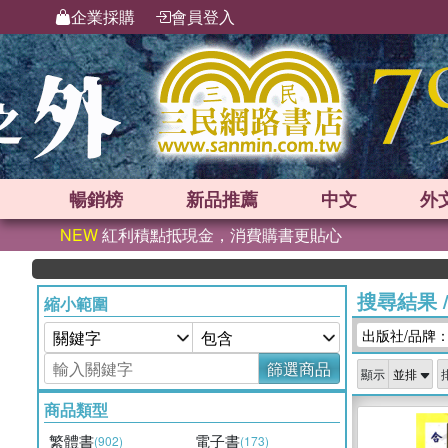
企業採購
會員登入
暢銷榜
新品
推薦
中文
外
NEW
紅利積點抵現金，消費購書更貼心
搜尋結果
縮小範圍
出版社/品牌
篩選商品
顯示
商品類型
繁體書
電子書
(902)
(173)