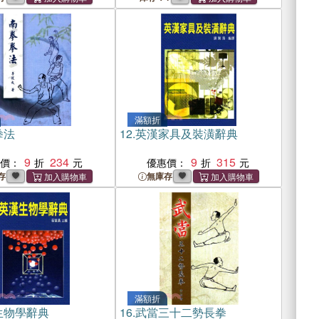
滿額折
拳法
12.
英漢家具及裝潢辭典
9
234
9
315
惠價：
優惠價：
存
無庫存
滿額折
生物學辭典
16.
武當三十二勢長拳