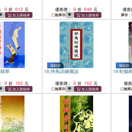
9
612
9
648
：
優惠價：
優惠
無庫存
庫存：
滿額折
滿額折
擊精華
18.
摔角訓練圖說
19.
蛇貓
9
162
9
162
：
優惠價：
優
無庫存
無庫