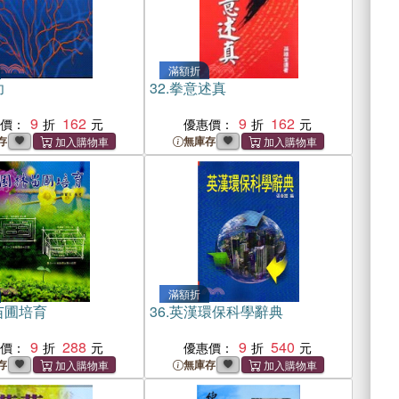
滿額折
功
32.
拳意述真
9
162
9
162
惠價：
優惠價：
存
無庫存
滿額折
苗圃培育
36.
英漢環保科學辭典
9
288
9
540
惠價：
優惠價：
存
無庫存