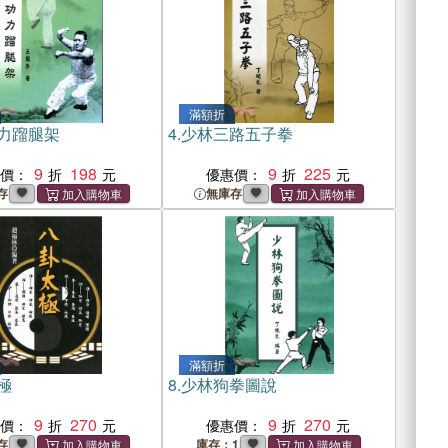
滿額折
力蹓腿架
4.
少林三路五子拳
9
198
9
225
惠價：
優惠價：
存
無庫存
滿額折
極
8.
少林狗拳圖說
9
270
9
270
惠價：
優惠價：
存
庫存：1