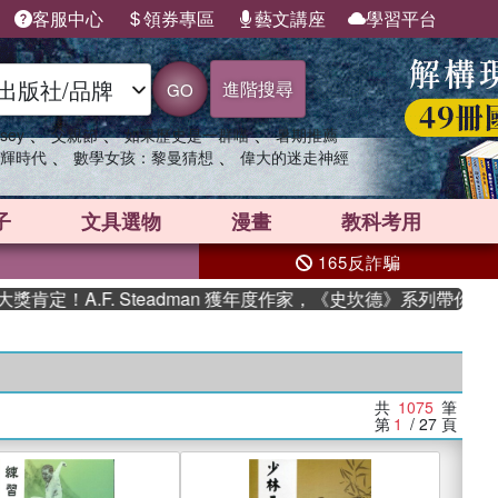
客服中心
領券專區
藝文講座
學習平台
進階搜尋
GO
、
、
、
sey
父親節
如果歷史是一群喵
暑期推薦
、
、
輝時代
數學女孩：黎曼猜想
偉大的迷走神經
子
文具選物
漫畫
教科考用
165反詐騙
F. Steadman 獲年度作家，《史坎德》系列帶你踏上熱血奇幻
共
1075
筆
第
1
/ 27
頁