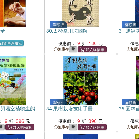
滿額折
滿額折
大全
30.
太極拳用法圖解
31.
通經
9
180
優惠價：
優
到貨時通知我
無庫存
無庫
滿額折
滿額折
築與溫室植物生態
34.
果樹栽培技術手冊
35.
園林
9
396
9
396
：
優惠價：
優
無庫存
無庫