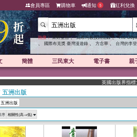
會員專區
購物車
通知
紅利兌換
5
、
、
熱搜：
東野圭吾
高希均教授回憶錄
The Odys
、
、
、
國際布克獎 臺灣漫遊錄
方念華
台灣的李登
文
簡體
三民東大
電子書
親
英國出版界指標大獎肯定！A.
/
五洲出版
：五洲出版
排序