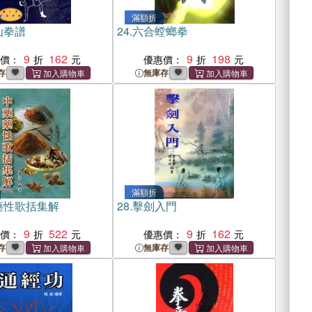
滿額折
仙拳譜
24.
六合螳螂拳
9
162
9
198
惠價：
優惠價：
存
無庫存
滿額折
藥性歌括集解
28.
擊劍入門
9
522
9
162
惠價：
優惠價：
存
無庫存