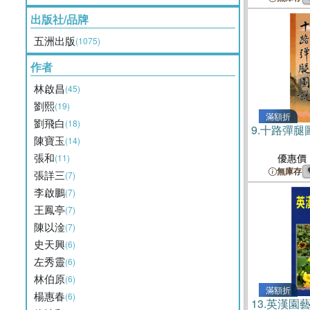
出版社/品牌
五洲出版
(1075)
作者
林啟昌
(45)
劉熙
(19)
滿額折
劉飛白
(18)
9.
十路彈腿
陳寶玉
(14)
張和
優惠價
(11)
無庫存
張詳三
(7)
李啟鵬
(7)
王鳳亭
(7)
陳以淦
(7)
史天興
(6)
左秀靈
(6)
林伯原
(6)
滿額折
楊惠春
(6)
13.
英漢園