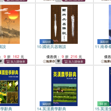
滿額折
滿額折
圖說
10.
國術兵器雜談
11.
南拳
9
162
9
216
：
優惠價：
優
無庫存
無庫
滿額折
66 折
藝學辭典
14.
英漢農學辭典
15.
英漢