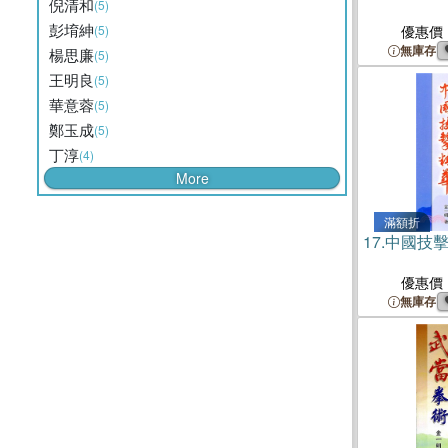
倪清和
(5)
彭堉紳
(5)
優惠價
無庫存
楊思廉
(5)
王明良
(5)
華意蓉
(5)
鄭玉成
(5)
丁淳
(4)
More
滿額折
17.
中國技
優惠價
無庫存