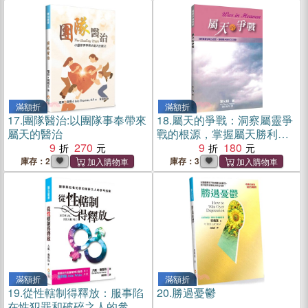
滿額折
滿額折
17.
團隊醫治:以團隊事奉帶來
18.
屬天的爭戰：洞察屬靈爭
屬天的醫治
戰的根源，掌握屬天勝利的
9
270
先機！
9
180
庫存：2
庫存：3
滿額折
滿額折
19.
從性轄制得釋放：服事陷
20.
勝過憂鬱
在性犯罪和破碎之人的參考