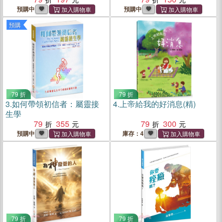
暢行無阻！
預購中
預購中
預購
79 折
79 折
3.
如何帶領初信者：屬靈接
4.
上帝給我的好消息(精)
生學
79
355
79
300
預購中
庫存：4
79 折
79 折