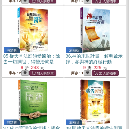
天堂的音樂！
庫存：2
庫存：2
滿額折
滿額折
35.
從天堂法庭領受醫治：除
36.
神的末世計畫：解明啟示
去一切攔阻，得醫治就是現
錄，參與神的終極行動
在！
9
243
9
225
庫存：2
庫存：1
滿額折
滿額折
37.
成功管理你的情緒：學會
38.
開啟天堂法庭的禱告與宣