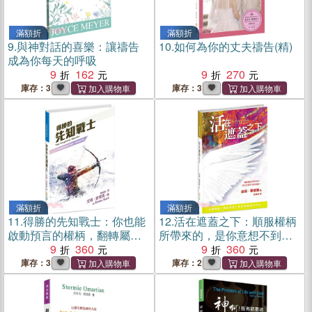
滿額折
滿額折
9.
與神對話的喜樂：讓禱告
10.
如何為你的丈夫禱告(精)
成為你每天的呼吸
9
162
9
270
庫存：3
庫存：3
滿額折
滿額折
11.
得勝的先知戰士：你也能
12.
活在遮蓋之下：順服權柄
啟動預言的權柄，翻轉屬靈
所帶來的，是你意想不到的
局勢
9
360
祝福！
9
360
庫存：3
庫存：2