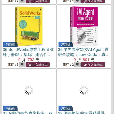
（iThome鐵人賽系列書）
（iThome鐵人賽系列書）
庫存：7
庫存：4
滿額折
滿額折
35.
SolidWorks專業工程師訓
36.
業界專家親授AI Agent 實
練手冊05：集錦1-組合件、
戰全攻略：Low-Code × 真落
工程圖
9
792
地，從地端部署到 RAG 設
9
801
計，打造不被取代的核心競
庫存：6
庫存：2
爭力（全書搭配 10 小時免費
線上課程，讓你即戰力
UP！）
滿額折
滿額折
37.
AI數位轉型實戰指南：從
38.
網路概論的16堂精選課