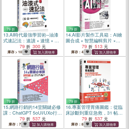
79 折
79 折
13.
AI時代最強學習術─油漆
14.
AI影片製作工具箱：AI繪
式速記法：速讀 × 速憶 × 全
圖合成 × 智慧編輯剪片 ×
腦學習一次到位
79
300
ChatGPT 5文案生成全攻略
79
513
【暢銷回饋版】
庫存 > 10
庫存：4
79 折
79 折
15.
網路行銷的14堂關鍵必修
16.
專案管理胃痛圖鑑：從臨
課：ChatGPT 5oUI/UXo行動
床診斷到重症急救，31 帖
支付o駭客o廣告oSEOo直播
79
537
PM 生存處方藥到病除！
79
537
oGoogle GeminioAI多媒體
（iThome鐵人賽系列書）
庫存：7
庫存：8