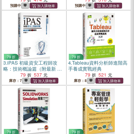
場高效工作流
預購中
預購中
79 折
79 折
3.
iPAS 初級資安工程師攻
4.
Tableau資料分析師進階高
略：技術概論篇（附最新 3
手養成實戰經典
年考古題）
79
537
79
521
庫存：7
庫存：8
79 折
79 折