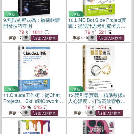
79 折
79 折
9.
無瑕的程式碼：敏捷軟體
10.
LINE Bot Side Project實
開發技巧守則
戰：從設計思考到部署與產
79
1011
品變現的16堂關鍵必修課
79
521
（iThome鐵人賽系列書）
庫存：7
庫存 > 10
79 折
79 折
11.
Claude工作術：從Chat、
12.
雙引擎實戰：精準數據×
Projects、Skills到Cowork與
人心溫度，打造高效營收成
Claude Code的AI自動化之
79
545
長力
79
474
路（iThome鐵人賽系列書）
庫存：5
庫存：8