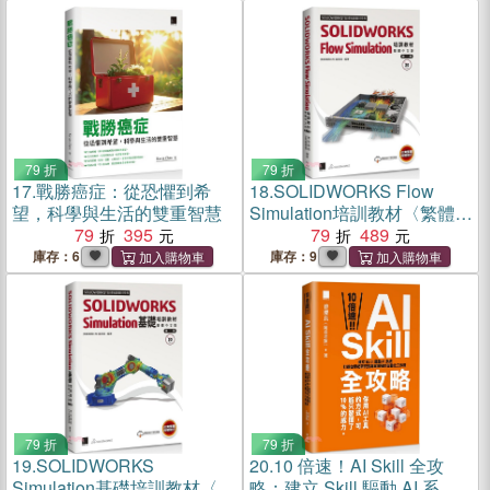
【暢銷回饋版】
79 折
79 折
17.
戰勝癌症：從恐懼到希
18.
SOLIDWORKS Flow
望，科學與生活的雙重智慧
Simulation培訓教材〈繁體中
79
395
文版〉
79
489
庫存：6
庫存：9
79 折
79 折
19.
SOLIDWORKS
20.
10 倍速！AI Skill 全攻
Simulation基礎培訓教材〈繁
略：建立 Skill 驅動 AI 系