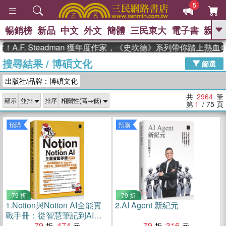
5
暢銷榜
新品
中文
外文
簡體
三民東大
電子書
親子
GO
 Steadman 獲年度作家，《史坎德》系列帶你踏上熱血奇幻旅
搜尋結果
/
博碩文化
、
熱搜：
東野圭吾
高希均教授回憶錄
篩選
、
、
、
The Odyssey
父親節
如果歷
出版社/品牌：博碩文化
、
、
史是一群喵
暑期推薦
國際布克
、
、
獎 臺灣漫遊錄
方念華
台灣的李
共
2964
筆
顯示
排序
、
、
登輝時代
數學女孩：黎曼猜想
第
1
/ 75
頁
偉大的迷走神經
預購
預購
79 折
79 折
1.
Notion與Notion AI全能實
2.
AI Agent 新紀元
戰手冊：從智慧筆記到AI
Agent，打造生活、學習與職
79
474
79
316