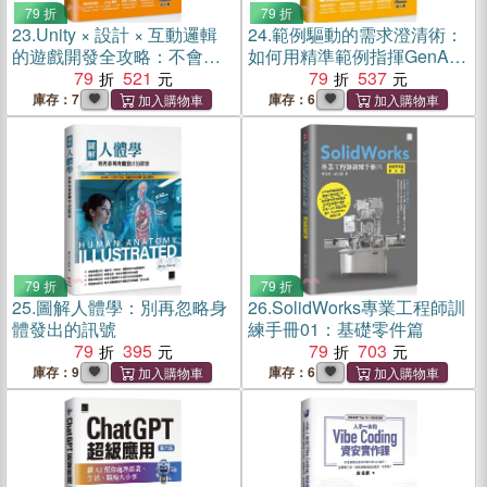
79 折
79 折
23.
Unity × 設計 × 互動邏輯
24.
範例驅動的需求澄清術：
的遊戲開發全攻略：不會寫
如何用精準範例指揮GenAI
程式也能做遊戲，從零開始
79
521
建構高品質軟體（iThome鐵
79
537
完成你的第一款3D遊戲
人賽系列書）
庫存：7
庫存：6
（iThome鐵人賽系列書）
79 折
79 折
25.
圖解人體學：別再忽略身
26.
SolidWorks專業工程師訓
體發出的訊號
練手冊01：基礎零件篇
79
395
79
703
庫存：9
庫存：6