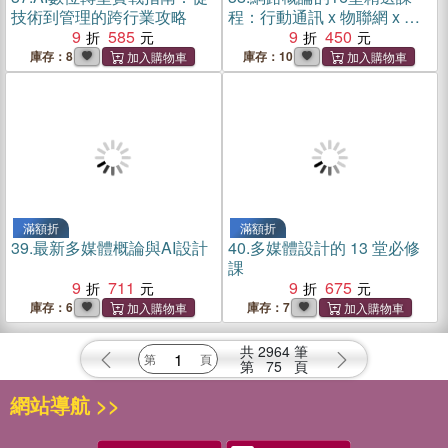
技術到管理的跨行業攻略
程：行動通訊 x 物聯網 x 大
9
585
數據 x 雲端運算 x 人工智慧
9
450
庫存：8
庫存：10
滿額折
滿額折
39.
最新多媒體概論與AI設計
40.
多媒體設計的 13 堂必修
課
9
711
9
675
庫存：6
庫存：7
共
2964
筆
第
75
頁
網站導航 >>