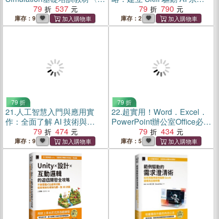
體中文版〉
79
537
統，打造從學術研究到專案
79
790
開發的自動化工作流
庫存：9
庫存：2
79 折
79 折
21.
人工智慧入門與應用實
22.
超實用！Word．Excel．
作：全面了解 AI 技術與
PowerPoint辦公室Office必備
ChatGPT 的多重應用
79
474
50招省時技
79
434
（2016/2019/2021）
庫存：9
庫存：5
【ChatGPT加強版】