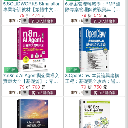
5.
SOLIDWORKS Simulation
6.
專案管理輕鬆學：PMP國
專業培訓教材【繁體中文
際專案管理師教戰寶典【適
版】
79
474
用PMBOK第八版(全面融入
79
513
價值交付與行動框架)】
庫存：7
庫存：6
79 折
79 折
7.
n8n x AI Agent與企業導入
8.
OpenClaw 本質論與建構
實戰大全【基礎篇】：零基
工程：基礎完全攻略：誕
礎入門 x API串接 x 自動化工
79
703
生、本質、架構、設計與設
79
750
作流程設計 x 商業專題實作
定、控管、安全性
庫存：8
庫存：4