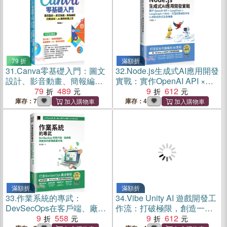
79 折
滿額折
31.
Canva零基礎入門：圖文
32.
Node.js生成式AI應用開發
設計、影音動畫、簡報編
實戰：實作OpenAI API ×
輯、行銷素材、AI應用快速
79
489
LangChain × LangGraph ×
9
612
上手【好評回饋版】
RAG，打造從雲端到本地
庫存：7
庫存：4
LLM的混合式安全架構
（iThome鐵人賽系列書）
滿額折
滿額折
33.
作業系統的專武：
34.
Vibe Unity AI 遊戲開發工
DevSecOps在客戶端、廠商
作流：打破極限，創造一款
端與資安的實戰維運攻略
9
558
具有無限可能性的遊戲！
9
612