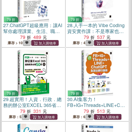
79 折
79 折
27.
ChatGPT超級應用：讓AI
28.
人手一本的 Vibe Coding
幫你處理課業、生活、職場
資安實作課：不是專家也能
大小事
79
489
自己動手與 AI 協作！從專案
79
537
生成、攻防演練到資安框架
庫存 > 10
庫存：4
一次學會！（OWASP Top
10 × ISO27001）
79 折
79 折
29.
超實用！人資．行政．總
30.
AI集客力！
務的辦公室EXCEL 365省時
FB+IG+Threads+LINE+Chat
高手必備50招【暢銷回饋
79
331
GPT全效社群行銷術：掌握
79
513
版】
社群平台行銷宣傳訣竅，善
庫存：5
庫存：6
用AI工具，以最小成本創造
最大效益