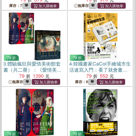
寫入門》、《四週學會畫街
庫存：7
無庫存
景》
79 折
79 折
3.
體驗瘋狂與愛情美術館套
4.
韓國畫家CaCol手繪城市生
書（共二冊）：《愛情美術
活速寫入門：看了就會畫！
館》、《瘋狂美術館》
79
1390
你的平凡日常、每個開心瞬
79
552
間，用畫筆填滿整本速寫本
無庫存
庫存：9
79 折
79 折