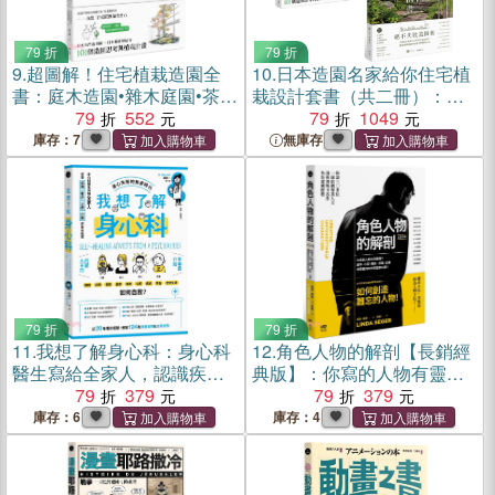
79 折
79 折
9.
超圖解！住宅植栽造園全
10.
日本造園名家給你住宅植
書：庭木造園•雜木庭園•茶庭
栽設計套書（共二冊）：
•坪庭•針葉樹庭院•英式花
79
552
《超圖解！住宅植栽造園全
79
1049
園……實現日本庭屋一如的
書》《日本造園大師才懂
庫存：7
無庫存
造園實作與美感關鍵
的，好房子景觀設計85法
則》
79 折
79 折
11.
我想了解身心科：身心科
12.
角色人物的解剖【長銷經
醫生寫給全家人，認識疾
典版】：你寫的人物有靈魂
病、看診、治療、用藥的實
79
379
嗎？劇本、小說、廣告、遊
79
379
用指南
戲、企畫都需要的人物形塑
庫存：6
庫存：4
教科書！