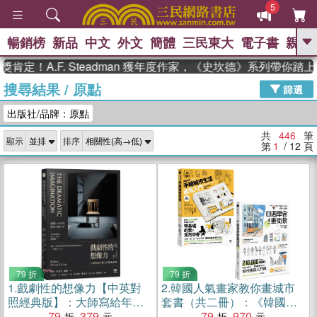
5
暢銷榜
新品
中文
外文
簡體
三民東大
電子書
親子
GO
.F. Steadman 獲年度作家，《史坎德》系列帶你踏上熱血奇
搜尋結果
/
原點
、
熱搜：
東野圭吾
高希均教授回憶錄
篩選
、
、
、
The Odyssey
父親節
如果歷
出版社/品牌：原點
、
、
史是一群喵
暑期推薦
國際布克
、
、
獎 臺灣漫遊錄
方念華
台灣的李
共
446
筆
顯示
排序
、
、
登輝時代
數學女孩：黎曼猜想
第
1
/ 12
頁
偉大的迷走神經
79 折
79 折
1.
戲劇性的想像力【中英對
2.
韓國人氣畫家教你畫城市
照經典版】：大師寫給年輕
套書（共二冊）：《韓國畫
人的藝術通則
79
379
家CaCol―手繪城市生活速
79
970