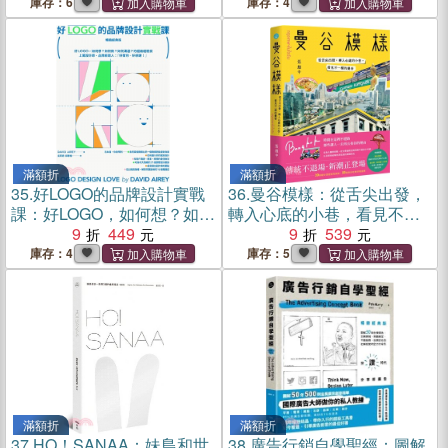
生，一位歷史見證者的藝術
藝術家個個身懷絕技，條條
庫存：6
庫存：4
真心話
大路通藝術
滿額折
滿額折
35.
好LOGO的品牌設計實戰
36.
曼谷模樣：從舌尖出發，
課：好LOGO，如何想？如何
轉入心底的小巷，看見不一
做？如何溝通？的超級經驗
9
449
樣的曼谷
9
539
談，學會報價眉角、談判技
庫存：4
庫存：5
巧、可長可久301設計祕訣
【暢銷經典版】
滿額折
滿額折
37.
HO！SANAA：妹島和世
38.
廣告行銷自學聖經：圖解