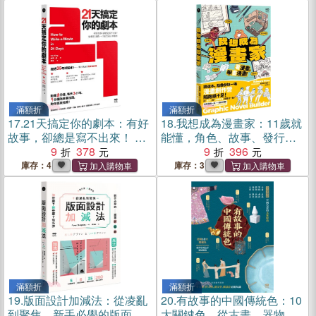
品，珍藏一生創作精華【經
典版】
滿額折
滿額折
17.
21天搞定你的劇本：有好
18.
我想成為漫畫家：11歲就
故事，卻總是寫不出來！ 這
能懂，角色、故事、發行完
樣寫，讓你一口氣完成心中
9
378
整玩一輪，學會所有創作環
9
396
劇本
節！
庫存：4
庫存：3
滿額折
滿額折
19.
版面設計加減法：從凌亂
20.
有故事的中國傳統色：10
到聚焦，新手必學的版面斷
大關鍵色，從古畫、器物到