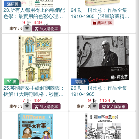
滿額折
23.
所有人都用得上的暢銷配
24.
勒．柯比意：作品全集
色學：最實用的色彩心理學&
1910-1965【限量珍藏精裝
產品配色法，搞懂色彩味
9
449
版】
無法訂購
道、個性、感覺和適用商品
庫存：6
70 折
滿額折
25.
英國建築手繪解剖圖鑑：
26.
勒．柯比意：作品全集
拆解11大時期風格，秒懂英
1910-1965
國建築的關鍵細部與裝飾語
7
434
9
1134
法
庫存：3
庫存：3