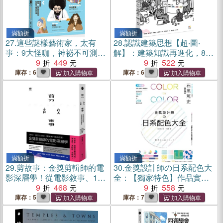
滿額折
滿額折
27.
這些謎樣藝術家，太有
28.
認識建築思想【超‧圖‧
事：9大怪咖，神祕不可測，
解】：建築知識再進化，8年
不可告人的，都藏在畫
9
449
濃縮精煉，更簡明更易懂，
9
522
中？！【暢銷版】
用最短距離，圖解關鍵思潮&
庫存：6
庫存：6
名家
滿額折
滿額折
29.
剪故事：金獎剪輯師的電
30.
金獎設計師の日系配色大
影深層學！從電影敘事、17
全：【獨家特色】作品實拍
階段戲劇結構，到類型電影
9
468
照＋彩色、金銀＆清透色
9
558
心法攻略
系，1691款設計師級配色，
庫存：5
庫存：7
更有CMYK、RGB色號，漸
層、圖樣好工具