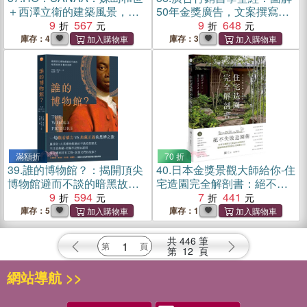
＋西澤立衛的建築風景，從
50年金獎廣告，文案撰寫、
成長歷程、創業起始、創作
9
567
策略擬定、平面動態、品牌
9
648
養分、旅行壯遊到作品風格
定位及社媒經營的全方位秘
庫存：4
庫存：3
【增訂版】
笈【暢銷經典版】
滿額折
70 折
39.
誰的博物館？：揭開頂尖
40.
日本金獎景觀大師給你-住
博物館避而不談的暗黑故事&
宅造園完全解剖書：絕不失
觀看思辨
9
594
敗造園術！拆解24個與住宅
7
441
對話的造園設計，體驗機能
庫存：5
庫存：1
滿載的綠意空間構成心法
共
446
筆
第
12
頁
網站導航 >>