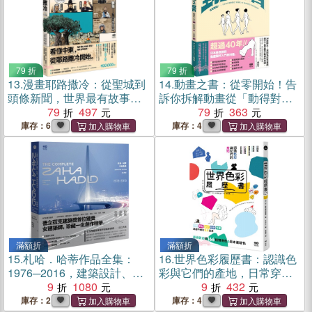
79 折
79 折
13.
漫畫耶路撒冷：從聖城到
14.
動畫之書：從零開始！告
頭條新聞，世界最有故事的
訴你拆解動畫從「動得對」
城市，看懂中東衝突源頭
79
497
到「動得好看」的原理與流
79
363
程
庫存：6
庫存：4
滿額折
滿額折
15.
札哈．哈蒂作品全集：
16.
世界色彩履歷書：認識色
1976─2016，建築設計、繪
彩與它們的產地，日常穿
畫、表現圖、室內設計、家
9
1080
搭、設計、布置，最受歡迎
9
432
具、燈飾、汽車、時尚精
的166種慣用色＆日本基礎色
庫存：2
庫存：4