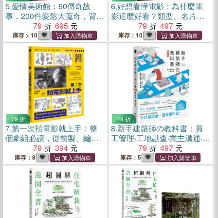
5.
愛情美術館：50傳奇故
6.
好想看懂電影：為什麼電
事，200件愛慾大蒐奇，背後
影這麼好看？類型、名片、
扣人心弦之謎
79
695
運動、技術，4大主題掌握電
79
497
影語言
庫存 > 10
庫存：10
79 折
79 折
7.
第一次拍電影就上手：整
8.
新手建築師の教科書：員
個劇組必讀，從前製、編
工管理‧工地勘查‧業主溝通‧設
劇、拍攝、剪輯到發行，專
79
394
計實務‧簡報技巧‧工程監造，
79
497
家手把手帶你從0開始的60堂
日本一級建築師執業經營之
庫存：8
庫存：5
課
道，一次傳授！（長銷好評
版）