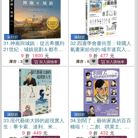
滿額折
滿額折
31.
神廟與城鎮：從古希臘到
32.
四週學會畫街景：韓國人
21世紀，城鎮規劃＆都市設
氣畫家給你的-城市速寫入門
計的形式、元素和原則
9
1800
課。建築、人物、樹木、街
9
477
道元素一次掌握
庫存：3
庫存：6
滿額折
滿額折
33.
現代藝術大師的超現實人
34.
別鬧了，藝術家真的百百
生：畢卡索、達利、米
種啦！：二創、哄業主、蹭
羅......32位藝術巨星的非凡人
9
449
流量、表情包、直接偷，7位
9
432