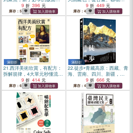
捨離，刪掉多餘，留住精
9
396
服飾，解說產地、典故、技
9
449
華，有方法
術，看古畫、賞文物、讀文
庫存：5
庫存：4
學、做設計快速看懂東方色
彩美學奧祕
滿額折
滿額折
21.
西洋美術欣賞，有配方：
22.
徒步•青藏高原：西藏、青
拆解規律，4大單元秒懂流派
海、雲南、四川、新疆，用
特徵，你最方便的看展手冊
9
414
腳丈量的19條藏區秘境
9
666
庫存：6
庫存：4