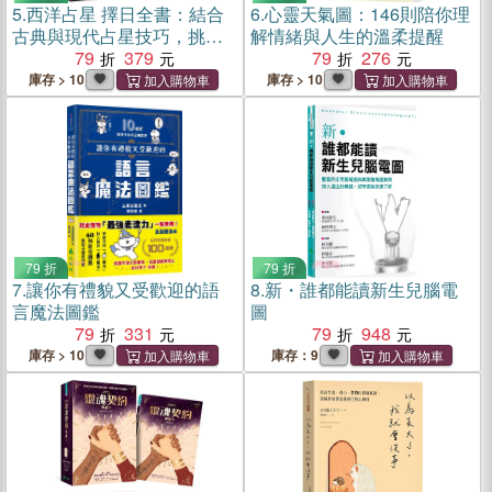
5.
西洋占星 擇日全書：結合
6.
心靈天氣圖：146則陪你理
古典與現代占星技巧，挑出
解情緒與人生的溫柔提醒
星盤最佳時間點
79
379
79
276
庫存 > 10
庫存 > 10
79 折
79 折
7.
讓你有禮貌又受歡迎的語
8.
新・誰都能讀新生兒腦電
言魔法圖鑑
圖
79
331
79
948
庫存 > 10
庫存：9