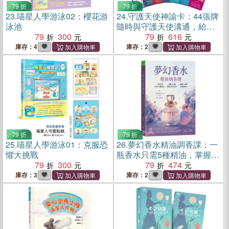
79 折
79 折
23.
喵星人學游泳02：櫻花游
24.
守護天使神諭卡：44張牌
泳池
隨時與守護天使溝通，給你
79
300
23當下最需要的指引
79
616
庫存：4
庫存：2
79 折
79 折
25.
喵星人學游泳01：克服恐
26.
夢幻香水精油調香課：一
懼大挑戰
瓶香水只需5種精油，掌握60
79
300
種精油實作技巧，調配36種
79
474
高級香氣
庫存：3
庫存：2