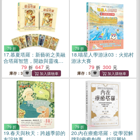
79 折
79 折
17.
慕夏塔羅：新藝術之美融
18.
喵星人學游泳03：火焰村
合塔羅智慧，開啟與靈魂對
游泳大賽
話的占卜之旅
79
647
79
300
庫存：3
庫存：5
79 折
79 折
19.
春天與秋天：跨越季節的
20.
內在療癒塔羅：從學習解
友誼故事
牌到療癒創傷，找回屬於你