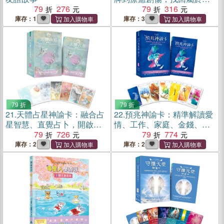
79
276
的靈魂力量
79
316
庫存：1
庫存：3
79 折
79 折
21.
天體占星神諭卡：融合占
22.
預兆神諭卡：精準解讀愛
星智慧、直覺占卜，開啟更
情、工作、家庭、金錢、身
高層次的靈性啟示
79
726
心問題，通往平靜與幸福人
79
774
生
庫存：2
庫存：2