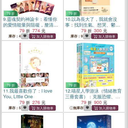
79 折
79 折
9.
靈魂契約神諭卡：看懂你
10.
以為長大了，我就會沒
的愛情能量與阻礙，釐清前
事：找到生氣、想哭、鬱悶
世今生的課題
79
774
的情緒根源，消除潛意識裡
79
300
的核心創傷
庫存：4
庫存：9
79 折
79 折
11.
我最喜歡你了：I love
12.
喵星人學游泳（情緒教育
You, Little One
三冊套書）：克服恐懼、說
79
276
出心裡話、不怕挫折
79
900
庫存：5
無庫存