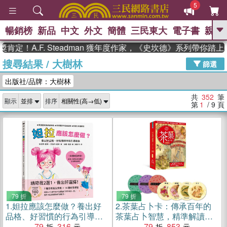
5
暢銷榜
新品
中文
外文
簡體
三民東大
電子書
親子
GO
.F. Steadman 獲年度作家，《史坎德》系列帶你踏上熱血奇
搜尋結果
/
大樹林
、
熱搜：
東野圭吾
高希均教授回憶錄
篩選
、
、
、
The Odyssey
父親節
如果歷
出版社/品牌：大樹林
、
、
史是一群喵
暑期推薦
國際布克
、
、
獎 臺灣漫遊錄
方念華
台灣的李
共
352
筆
顯示
排序
、
、
登輝時代
數學女孩：黎曼猜想
第
1
/ 9
頁
偉大的迷走神經
79 折
79 折
1.
妲拉應該怎麼做？養出好
2.
茶葉占卜卡：傳承百年的
品格、好習慣的行為引導繪
茶葉占卜智慧，精準解讀未
本
79
316
來運勢、洞悉生命方向【新
79
853