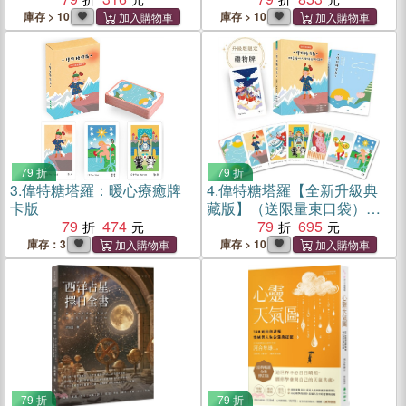
裝版】
庫存 > 10
庫存 > 10
79 折
79 折
3.
偉特糖塔羅：暖心療癒牌
4.
偉特糖塔羅【全新升級典
卡版
藏版】（送限量束口袋）：
79
474
用溫柔可愛的方式，陪你讀
79
695
懂78張塔羅牌
庫存：3
庫存 > 10
79 折
79 折