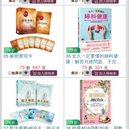
你快速恢復健康、美肌瘦
庫存：2
庫存：2
身、抒發情緒！
79 折
79 折
35.
祕密實現卡
36.
女人一定要懂的婦科健
康：解答月經問題、子宮肌
79
647
瘤、婦科腫瘤、更年期、荷
79
331
爾蒙等55個問題的完整指
無庫存
庫存：2
南！
79 折
79 折
37.
聖水療癒神諭卡：揭示水
38.
能量精油調配指南：用數