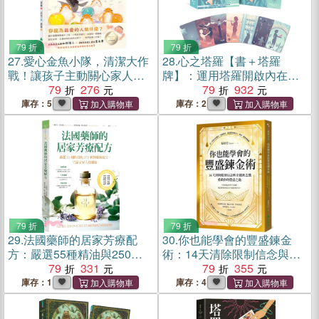
79 折
79 折
27.
愛心金魚小隊，清潔大作
28.
心之塔羅【書＋塔羅
戰！讓孩子主動關心家人的
牌】：運用塔羅開啟內在對
繪本
79
276
話，找到屬於你生命的答案
79
932
庫存：5
庫存：2
79 折
79 折
29.
法國藥師的居家芳療配
30.
你也能學會的豐盛鍊金
方：嚴選55種精油與250種
術：14天清除限制信念與金
醫療級配方，守護全家人的
79
331
錢匱乏感，重啟你的豐盛之
79
355
健康
路
庫存：1
庫存：4