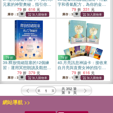
元素的神聖奧秘，指引你迎
字和香氣配方，為你的金
接生命中的轉化、豐盛與喜
79
616
錢、事業、愛情和人緣帶來
79
331
悅
無盡好運的芳香療法！
庫存：2
庫存：3
79 折
79 折
39.
釋放情緒阻塞的12個練
40.
月亮訊息神諭卡：接收來
習：運用冥想朗讀及觀想技
自月亮與直覺女神的指引，
巧，就能重塑細胞記憶，找
79
379
為你的生活創造巨大的改變
79
616
回快樂的自己
庫存：3
庫存：1
共
352
筆
第
9
頁
網站導航 >>