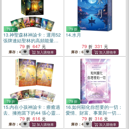
79 折
79 折
13.
神聖森林神諭卡：運用52
14.
水月
張牌連結聖林的高頻能量，
聆聽宇宙給你的智慧啟發
79
647
79
331
【新裝版】
庫存：4
庫存：6
79 折
79 折
15.
內在小孩神諭卡：療癒過
16.
如何顯化你想要的一切：
去、擁抱當下的44 張心靈指
愛情、財富、事業與一切願
引卡
79
616
望的終極解答
79
316
庫存：4
庫存：4