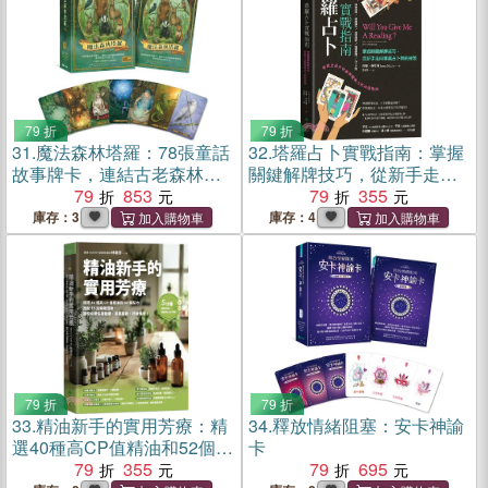
79 折
79 折
31.
魔法森林塔羅：78張童話
32.
塔羅占卜實戰指南：掌握
故事牌卡，連結古老森林的
關鍵解牌技巧，從新手走向
神秘智慧，透析你的內在與
79
853
專業占卜師的祕笈
79
355
人生
庫存：3
庫存：4
79 折
79 折
33.
精油新手的實用芳療：精
34.
釋放情緒阻塞：安卡神諭
選40種高CP值精油和52個配
卡
方，搭配15招瑜珈提斯，讓
79
355
79
695