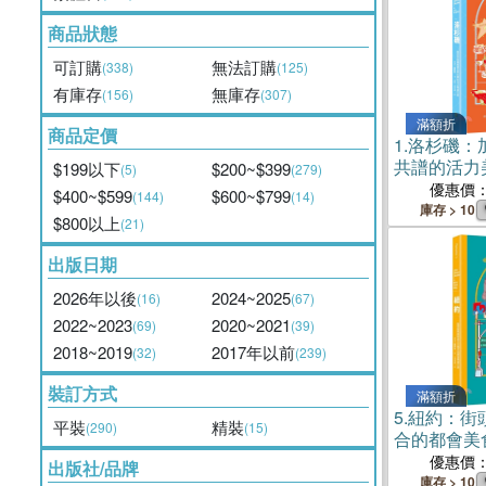
商品狀態
可訂購
無法訂購
(338)
(125)
有庫存
無庫存
(156)
(307)
滿額折
商品定價
1.
洛杉磯：
共譜的活力
$199以下
$200~$399
(5)
(279)
優惠價
$400~$599
$600~$799
(144)
(14)
庫存 > 10
$800以上
(21)
出版日期
2026年以後
2024~2025
(16)
(67)
2022~2023
2020~2021
(69)
(39)
2018~2019
2017年以前
(32)
(239)
裝訂方式
滿額折
5.
紐約：街
平裝
精裝
(290)
(15)
合的都會美
優惠價
出版社/品牌
庫存 > 10