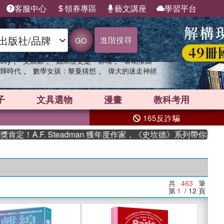
客服中心
領券專區
藝文講座
學習平台
進階搜尋
GO
、
、
、
sey
父親節
如果歷史是一群喵
暑期推薦
、
、
輝時代
數學女孩：黎曼猜想
偉大的迷走神經
子
文具選物
漫畫
教科考用
165反詐騙
. Steadman 獲年度作家，《史坎德》系列帶你踏上熱血奇幻旅
共
463
筆
第
1
/ 12
頁