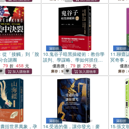
滿額折
滿額折
：從「接觸」到「脫
10.
鬼谷子暗黑操縱術：教你學
11.
聊齋
分合謎團
談判、學謀略、學如何抓住人
冥奇事，
79
458
性弱點 人生、職場不可不知、
79
276
傑作
：
優惠價：
優惠
不可不學【增訂版】
庫存：9
庫存：
滿額折
滿額折
：囊括世界萬象，孕
14.
受過的傷，讓你發光：麥
15.
張文