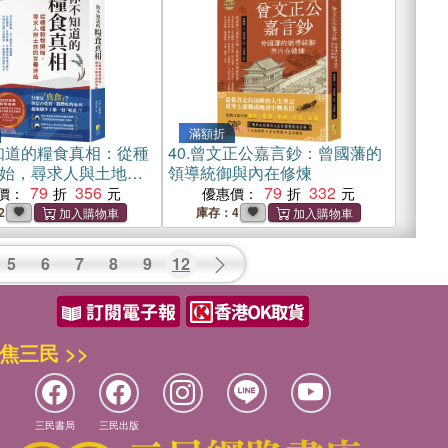
滿額折
知道的糧食真相：從種
40.
曾文正公嘉言鈔：曾國藩的
始，尋求人與土地的
領導統御與內在修煉
79
356
79
332
價：
優惠價：
2
庫存：4
5
6
7
8
9
12
焦三民 >>
三民書局
三民出版