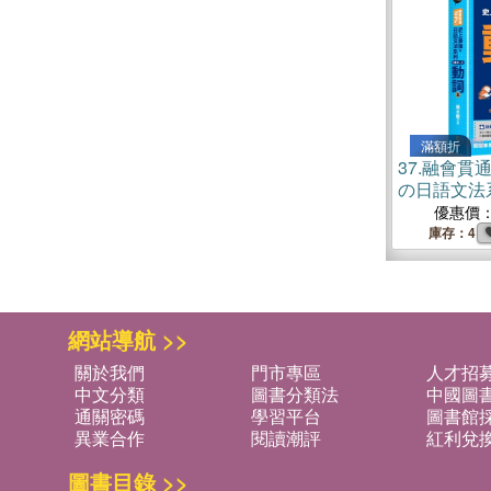
滿額折
37.
融會貫通
の日語文法
詞篇
優惠價
庫存：4
網站導航 >>
關於我們
門市專區
人才招
中文分類
圖書分類法
中國圖
通關密碼
學習平台
圖書館採
異業合作
閱讀潮評
紅利兌
圖書目錄 >>