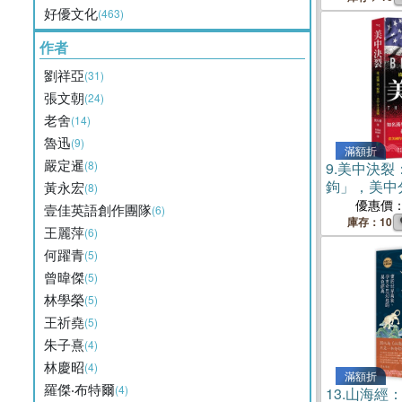
好優文化
(463)
作者
劉祥亞
(31)
張文朝
(24)
老舍
(14)
魯迅
(9)
滿額折
嚴定暹
(8)
9.
美中決裂
鉤」，美中
黃永宏
(8)
優惠價
壹佳英語創作團隊
(6)
庫存：10
王麗萍
(6)
何躍青
(5)
曾暐傑
(5)
林學榮
(5)
王祈堯
(5)
朱子熹
(4)
林慶昭
(4)
滿額折
羅傑‧布特爾
(4)
13.
山海經