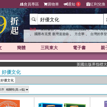
會員專區
購物車
通知
紅利兌換
5
、
、
熱搜：
東野圭吾
高希均教授回憶錄
The Odys
、
、
、
國際布克獎 臺灣漫遊錄
方念華
台灣的李登
文
簡體
三民東大
電子書
親
英國出版界指標大獎肯定！A.F
/
好優文化
：好優文化
排序