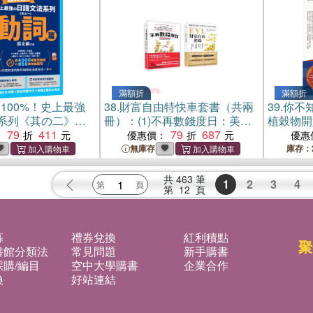
滿額折
滿額折
100%！史上最強
38.
財富自由特快車套書（共兩
39.
你不
系列《其の二》動
冊）：(1)不再數錢度日：美國
植穀物開
79
411
知名財經網站教你從理智消費
79
687
友善連結
：
優惠價：
優惠
＞開發財源＞幸福退休，心靈
無庫存
庫存：
與財富雙富足，讓生活從Ａ到
Ａ＋(2)EYL財富自由密碼：擺
共
463
筆
1
2
3
4
脫朝九晚五死薪水的平民致富
第
12
頁
藍圖
募
禮券兌換
紅利積點
聚
書館分類法
常見問題
新手購書
購/編目
空中大學購書
企業合作
換
好站連結