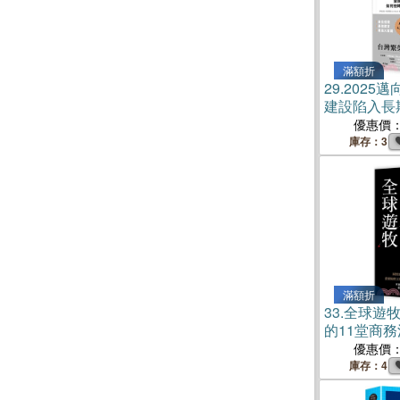
滿額折
29.
2025
建設陷入長
頹勢，再創
優惠價
庫存：3
滿額折
33.
全球遊
的11堂商
優惠價
庫存：4