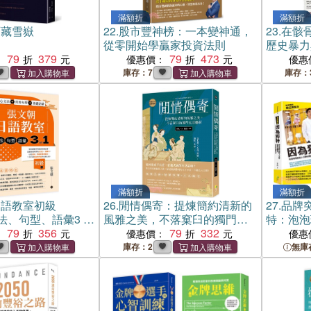
滿額折
滿額折
西藏雪嶽
22.
股市豐神榜：一本變神通，
23.
在骸
從零開始學贏家投資法則
歷史暴力
79
379
79
473
：
優惠價：
優惠
庫存：7
庫存：
滿額折
滿額折
日語教室初級
26.
閒情偶寄：提煉簡約清新的
27.
品牌
、句型、語彙3 in
風雅之美，不落窠臼的獨門生
特：泡泡
79
356
活藝術
79
332
貨鋪到I
：
優惠價：
優惠
Dais
庫存：2
無庫
丈如何經
售店》