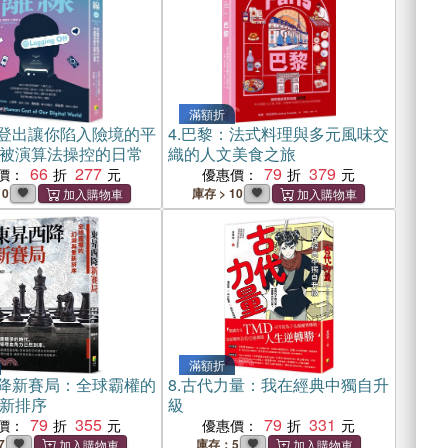
滿額折
登出讓你陷入險境的平
4.
巴黎：法式料理與多元風味交
被演算法操控的日常
織的人文美食之旅
66
277
79
379
價：
優惠價：
10
庫存 > 10
滿額折
降新賽局：全球霸權的
8.
古代力量：我在經典中獨自升
新排序
級
79
355
79
331
價：
優惠價：
7
庫存：5