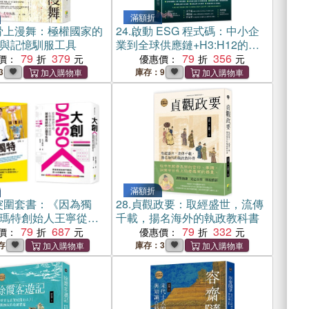
滿額折
骨上漫舞：極權國家的
24.
啟動 ESG 程式碼：中小企
與記憶馴服工具
業到全球供應鏈+H3:H12的永
79
379
續新戰略
79
356
價：
優惠價：
3
庫存：9
滿額折
突圍套書：《因為獨
28.
貞觀政要：取經盛世，流傳
瑪特創始人王寧從雜
千載，揚名海外的執政教科書
P世界的跋涉》+《大創
79
687
79
332
價：
優惠價：
o：從街邊到全球，矢野博
存
庫存：3
營顛覆傳統的百圓零