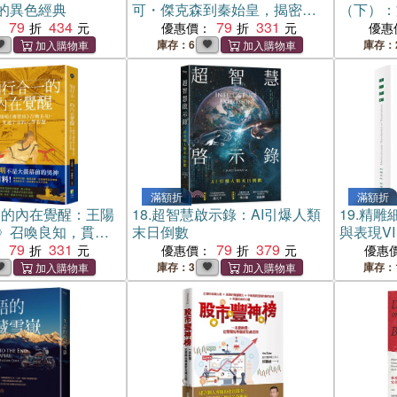
的異色經典
可・傑克森到秦始皇，揭密世
（下）：
79
434
界名人的原生家庭系統動力
79
331
1
：
優惠價：
優惠
庫存：6
庫存：
滿額折
滿額折
一的內在覺醒：王陽
18.
超智慧啟示錄：AI引爆人類
19.
精雕
》召喚良知，貫通
末日倒數
與表現VI
智慧
79
331
79
379
：
優惠價：
優惠
庫存：3
庫存：