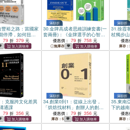
滿額折
滿額折
邁向豐裕之路：當國家
30.
金牌高成者思維訓練套書(一
31.
徐霞
期停滯，如何扭轉
套兩冊)：《金牌選手的心智訓
杖獨步山
繁榮富足新未來
79
379
練》+《金牌思維：解鎖高成就
79
758
實錄
：
優惠價：
優惠
者的致勝思維與特質》
無庫存
庫存：
滿額折
滿額折
牧：克服跨文化差異
34.
創業0到1：從線上出發，
35.
東南
務溝通課
「烘焙找材料」創辦人的創業
下的越南
79
356
心態與實踐心法
79
356
國 （上
：
優惠價：
優惠
庫存：5
庫存：