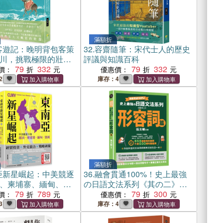
滿額折
客遊記：晚明背包客策
32.
容齋隨筆：宋代士人的歷史
川，挑戰極限的壯遊
評議與知識百科
79
332
79
332
價：
優惠價：
2
庫存：4
滿額折
亞新星崛起：中美競逐
36.
融會貫通100%！史上最強
、柬埔寨、緬甸、寮
の日語文法系列《其の二》形
下二冊不分售)
79
789
容詞篇
79
300
價：
優惠價：
3
庫存：4