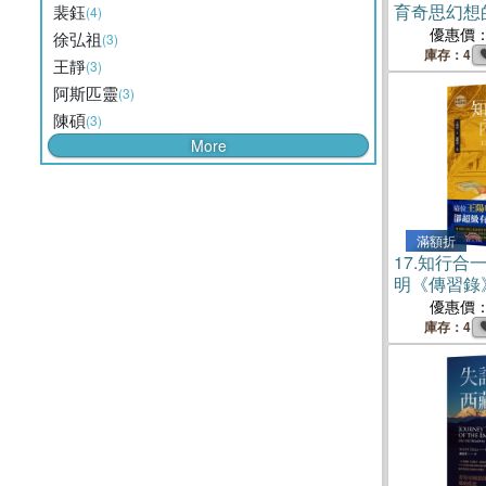
育奇思幻想
裴鈺
(4)
優惠價
徐弘祖
(3)
庫存：4
王靜
(3)
阿斯匹靈
(3)
陳碩
(3)
More
滿額折
17.
知行合
明《傳習錄
宇宙的心學
優惠價
庫存：4