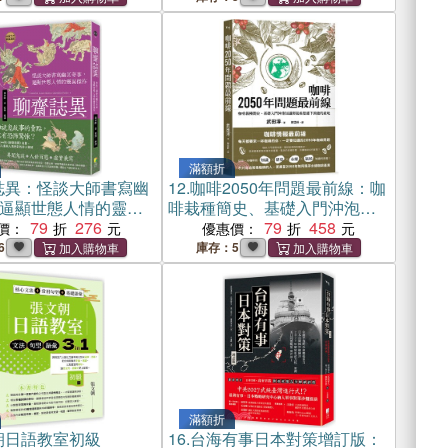
滿額折
誌異：怪談大師書寫幽
12.
咖啡2050年問題最前線：咖
逼顯世態人情的靈異
啡栽種簡史、基礎入門沖泡知
79
276
識與氣候變遷下消逝的產地。
79
458
價：
優惠價：
6
庫存：5
滿額折
朝日語教室初級
16.
台海有事日本對策增訂版：