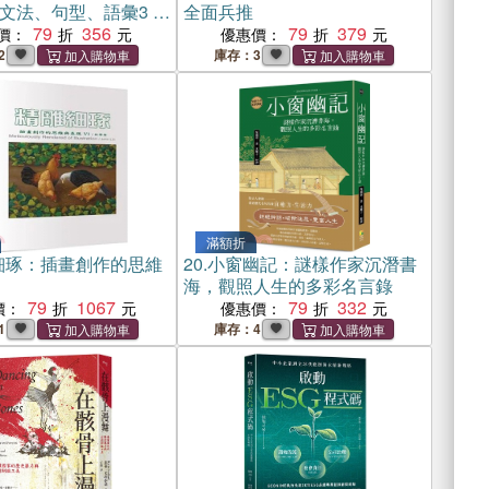
文法、句型、語彙3 in
全面兵推
79
356
79
379
價：
優惠價：
2
庫存：3
滿額折
細琢：插畫創作的思維
20.
小窗幽記：謎樣作家沉潛書
海，觀照人生的多彩名言錄
79
1067
79
332
價：
優惠價：
1
庫存：4