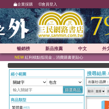
企業採購
會員登入
暢銷榜
新品
推薦
中文
外
NEW
紅利積點抵現金，消費購書更貼心
搜尋結果
縮小範圍
出版社/品牌
篩選商品
顯示
商品類型
繁體書
(463)