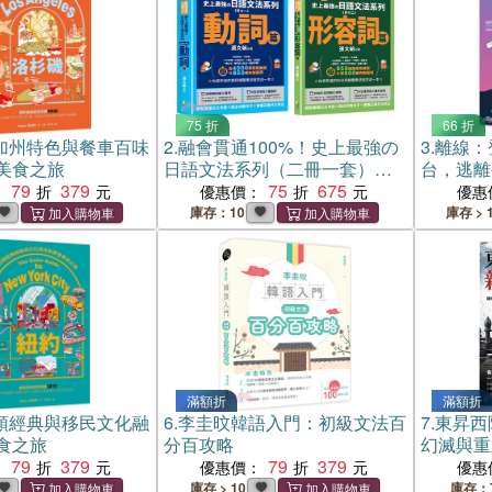
75 折
66 折
加州特色與餐車百味
2.
融會貫通100%！史上最強の
3.
離線：
美食之旅
日語文法系列（二冊一套）：
台，逃離
79
379
動詞篇、形容詞篇
75
675
：
優惠價：
優惠
庫存：10
庫存 > 
滿額折
滿額折
頭經典與移民文化融
6.
李圭旼韓語入門：初級文法百
7.
東昇西
食之旅
分百攻略
幻滅與重
79
379
79
379
：
優惠價：
優惠
庫存 > 10
庫存：