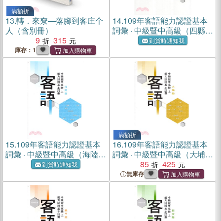
滿額折
13.
轉．來尞―落腳到客庄个
14.
109年客語能力認證基本
人（含別冊）
詞彙 · 中級暨中高級（四縣腔
9
315
上、下冊不分售 附USB）
到貨時通知我
庫存：1
滿額折
15.
109年客語能力認證基本
16.
109年客語能力認證基本
詞彙 · 中級暨中高級（海陸腔
詞彙 · 中級暨中高級（大埔腔
上、下冊不分售 附USB）
上、下冊不分售 附USB）
85
425
到貨時通知我
無庫存