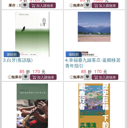
庫存：2
無庫存
滿額折
滿額折
3.
白牙(客語版)
4.
幸福臺九線客庄-返鄉移居
青年指引
85
170
85
170
無庫存
無庫存