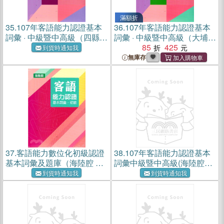
滿額折
35.
107年客語能力認證基本
36.
107年客語能力認證基本
詞彙 · 中級暨中高級（四縣腔
詞彙 · 中級暨中高級（大埔腔
上、下冊不分售 附USB）
上、下冊不分售 附USB）
85
425
到貨時通知我
無庫存
37.
客語能力數位化初級認證
38.
107年客語能力認證基本
基本詞彙及題庫（海陸腔 附
詞彙中級暨中高級(海陸腔
USB）
上、下冊)[附USB]
到貨時通知我
到貨時通知我