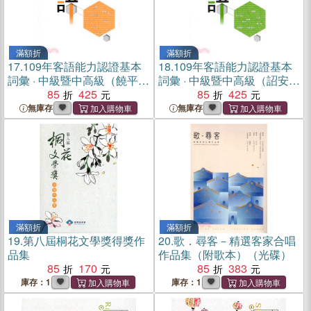
滿額折
滿額折
17.
109年客語能力認證基本
18.
109年客語能力認證基本
詞彙 · 中級暨中高級（饒平腔
詞彙 · 中級暨中高級（詔安腔
上、下冊不分售 附USB）
85
425
上、下冊不分售 附USB）
85
425
無庫存
無庫存
滿額折
滿額折
19.
第八屆桐花文學獎得獎作
20.
歌．尋客－精選客家合唱
品集
作品集（附歌本）（光碟）
85
170
85
383
庫存：1
庫存：1