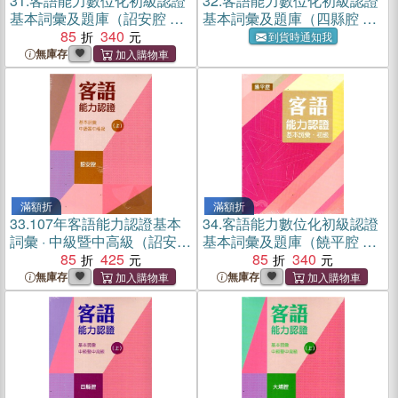
31.
客語能力數位化初級認證
32.
客語能力數位化初級認證
基本詞彙及題庫（詔安腔 附
基本詞彙及題庫（四縣腔 附
USB）
85
340
USB）
到貨時通知我
無庫存
滿額折
滿額折
33.
107年客語能力認證基本
34.
客語能力數位化初級認證
詞彙 · 中級暨中高級（詔安腔
基本詞彙及題庫（饒平腔 附
上、下冊不分售 附USB）
85
425
USB）
85
340
無庫存
無庫存