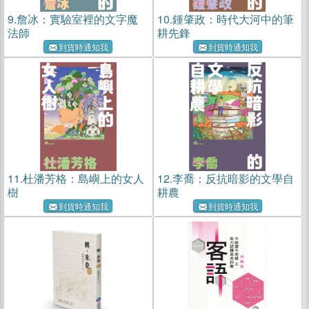
9.
詹冰：實驗室裡的文字魔
10.
鍾肇政：時代大河中的筆
法師
耕先鋒
到貨時通知我
到貨時通知我
11.
杜潘芳格：島嶼上的女人
12.
李喬：反抗暗影的文學自
樹
耕農
到貨時通知我
到貨時通知我