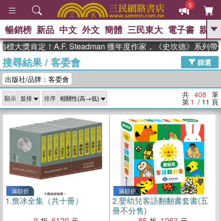
5
暢銷榜
新品
中文
外文
簡體
三民東大
電子書
親子
GO
定！A.F. Steadman 獲年度作家，《史坎德》系列帶你踏
搜尋結果
/
客委會
、
熱搜：
東野圭吾
高希均教授回憶錄
篩選
、
、
、
The Odyssey
父親節
如果歷
出版社/品牌：客委會
、
、
史是一群喵
暑期推薦
國際布克
、
、
獎 臺灣漫遊錄
方念華
台灣的李
共
408
筆
顯示
排序
、
、
登輝時代
數學女孩：黎曼猜想
第
1
/ 11
頁
偉大的迷走神經
滿額折
滿額折
1.
詹冰全集（共十冊）
2.
嬰幼兒客語翻翻書套書(五
冊不分售)
9
6120
85
1063