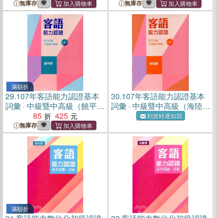
無庫存
無庫存
滿額折
29.
107年客語能力認證基本
30.
107年客語能力認證基本
詞彙 · 中級暨中高級（饒平腔
詞彙 · 中級暨中高級（海陸腔
上、下冊不分售 附USB）
85
425
上、下冊不分售 附USB）
到貨時通知我
無庫存
滿額折