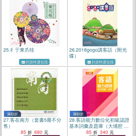
25.
彳亍東爪哇
26.
2018gogo講客話（附光
碟）
到貨時通知我
到貨時通知我
滿額折
滿額折
27.
客在南方（套書5冊不分
28.
客語能力數位化初級認證
售）
基本詞彙及題庫（大埔腔 附
85
680
USB）
85
340