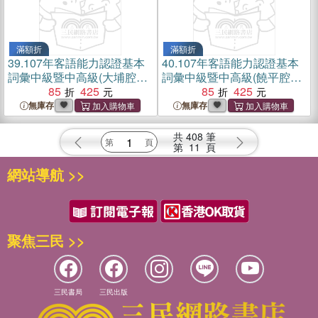
滿額折
滿額折
39.
107年客語能力認證基本
40.
107年客語能力認證基本
詞彙中級暨中高級(大埔腔
詞彙中級暨中高級(饒平腔
上、下冊)[附USB]
85
425
上、下冊)[附USB]
85
425
無庫存
無庫存
共
408
筆
第
11
頁
網站導航 >>
聚焦三民 >>
三民書局
三民出版