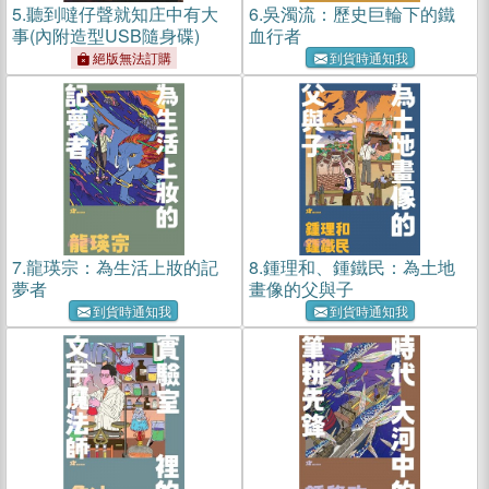
5.
聽到噠仔聲就知庄中有大
6.
吳濁流：歷史巨輪下的鐵
事(內附造型USB隨身碟)
血行者
絕版無法訂購
到貨時通知我
7.
龍瑛宗：為生活上妝的記
8.
鍾理和、鍾鐵民：為土地
夢者
畫像的父與子
到貨時通知我
到貨時通知我