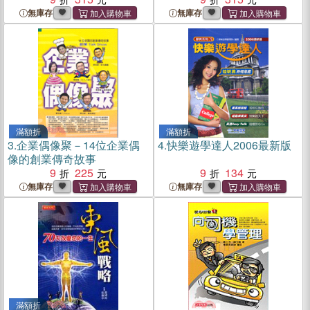
無庫存
無庫存
滿額折
滿額折
3.
企業偶像聚－14位企業偶
4.
快樂遊學達人2006最新版
像的創業傳奇故事
9
225
9
134
無庫存
無庫存
滿額折