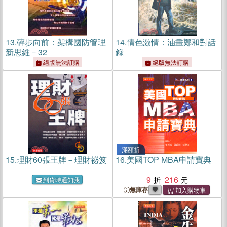
13.
碎步向前：架構國防管理
14.
情色激情：油畫鄭和對話
新思維－32
錄
絕版無法訂購
絕版無法訂購
滿額折
15.
理財60張王牌－理財祕笈
16.
美國TOP MBA申請寶典
9
216
到貨時通知我
無庫存