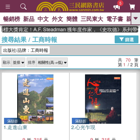
5
暢銷榜
新品
中文
外文
簡體
三民東大
電子書
親子
GO
肯定！A.F. Steadman 獲年度作家，《史坎德》系列帶你踏
搜尋結果
/
工商時報
、
熱搜：
東野圭吾
高希均教授回憶錄
篩選
、
、
、
The Odyssey
父親節
如果歷
出版社/品牌：工商時報
、
、
史是一群喵
暑期推薦
國際布克
、
、
獎 臺灣漫遊錄
方念華
台灣的李
共
70
筆
顯示
排序
、
、
登輝時代
數學女孩：黎曼猜想
第
1
/ 2
頁
偉大的迷走神經
滿額折
滿額折
1.
走進山東
2.
心光乍現
9
315
9
315