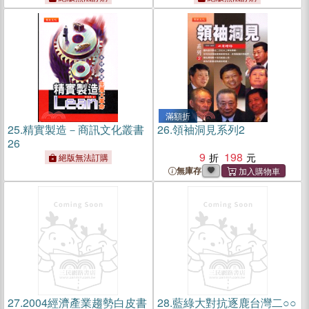
滿額折
25.
精實製造－商訊文化叢書
26.
領袖洞見系列2
26
9
198
絕版無法訂購
無庫存
27.
2004經濟產業趨勢白皮書
28.
藍綠大對抗逐鹿台灣二○○