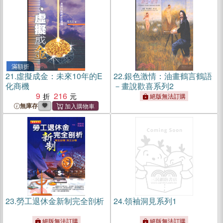
滿額折
21.
虛擬成金：未來10年的E
22.
銀色激情：油畫鶴言鶴語
化商機
－畫說歡喜系列2
9
216
絕版無法訂購
無庫存
23.
勞工退休金新制完全剖析
24.
領袖洞見系列1
絕版無法訂購
絕版無法訂購