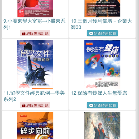
9.
小股東變大富翁─小股東系
10.
三個月獲利倍增－企業大
列1
師33
絕版無法訂購
到貨時通知我
11.
留學文件經典範例―學美
12.
保險有錠嵂人生無憂慮
系列2
絕版無法訂購
到貨時通知我