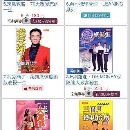
5.
東風戰略：70天改變您的
6.
向司機學管理－LEANING
一生
系列
9
180
到貨時通知我
無庫存
滿額折
7.
我受夠了：梁凱恩像魔術
8.
E網錢進：DR.MONEY保
般改變一生
險達人致富秘笈
9
270
無法訂購
無庫存