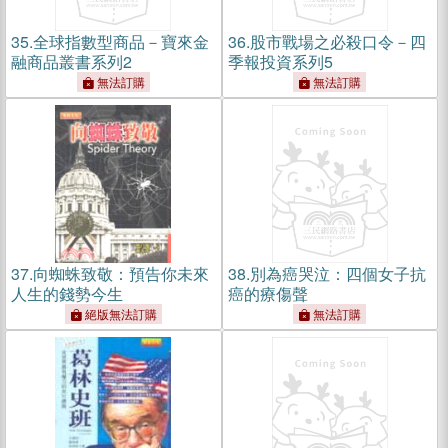
35.
全球指數型商品－寶來金
36.
股市戰場之必殺口令－四
融商品叢書系列2
季報投資系列5
無法訂購
無法訂購
37.
向蜘蛛致敬：預告你未來
38.
別為癌哭泣：四個女子抗
人生的錢勢今生
癌的療傷聲
絕版無法訂購
無法訂購