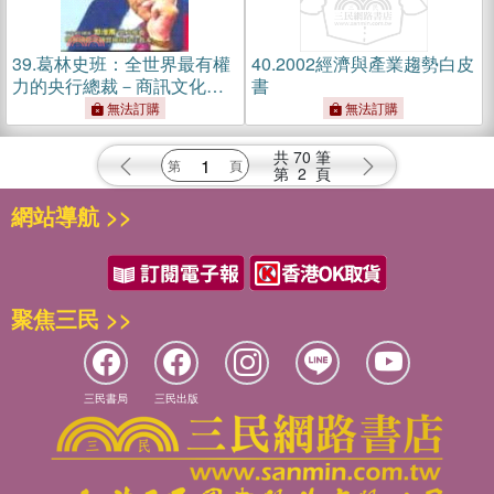
39.
葛林史班：全世界最有權
40.
2002經濟與產業趨勢白皮
力的央行總裁－商訊文化叢
書
書5
無法訂購
無法訂購
共
70
筆
第
2
頁
網站導航 >>
聚焦三民 >>
三民書局
三民出版