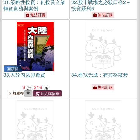
31.
策略性投資：創投及企業
32.
股市戰場之必殺口令2－
轉資實務與案例
投資系列6
無法訂購
無法訂購
滿額折
33.
大陸內需與邊貿
34.
尋找光源：布拉格散步
9
216
無法訂購
無庫存