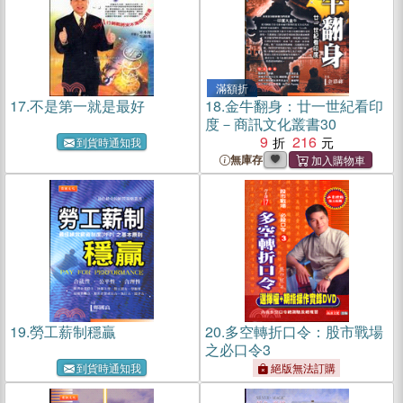
滿額折
17.
不是第一就是最好
18.
金牛翻身：廿一世紀看印
度－商訊文化叢書30
9
216
到貨時通知我
無庫存
19.
勞工薪制穩贏
20.
多空轉折口令：股市戰場
之必口令3
到貨時通知我
絕版無法訂購