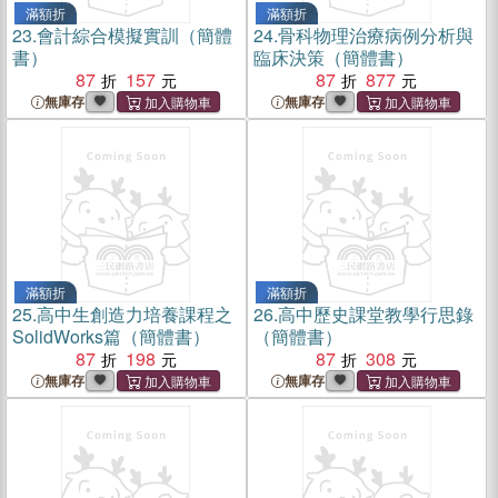
滿額折
滿額折
23.
會計綜合模擬實訓（簡體
24.
骨科物理治療病例分析與
書）
臨床決策（簡體書）
87
157
87
877
無庫存
無庫存
滿額折
滿額折
25.
高中生創造力培養課程之
26.
高中歷史課堂教學行思錄
SolidWorks篇（簡體書）
（簡體書）
87
198
87
308
無庫存
無庫存