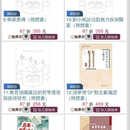
滿額折
滿額折
9.
華羅庚傳（簡體書）
10.
劉小斌診治肌無力疾病醫
案（簡體書）
87
355
87
355
無庫存
無庫存
滿額折
滿額折
11.
教育強國建設的哲學透視
12.
清華簡“詩”類文獻箋證
與路徑研究（簡體書）
（簡體書）
87
256
87
459
無庫存
無庫存