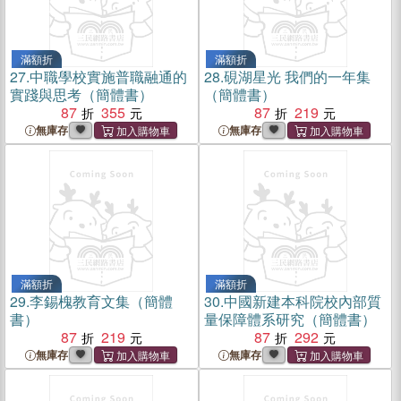
滿額折
滿額折
27.
中職學校實施普職融通的
28.
硯湖星光 我們的一年集
實踐與思考（簡體書）
（簡體書）
87
355
87
219
無庫存
無庫存
滿額折
滿額折
29.
李錫槐教育文集（簡體
30.
中國新建本科院校內部質
書）
量保障體系研究（簡體書）
87
219
87
292
無庫存
無庫存