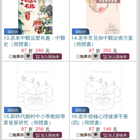
滿額折
滿額折
13.
原來中醫這麼有趣：中醫
14.
老年常見病中醫診療方案
史（簡體書）
（簡體書）
87
260
87
355
無庫存
無庫存
滿額折
滿額折
15.
新時代鄉村中小學教師專
16.
老年積極心理健康手冊
業發展研究（簡體書）
(四)（簡體書）
87
256
87
146
無庫存
無庫存