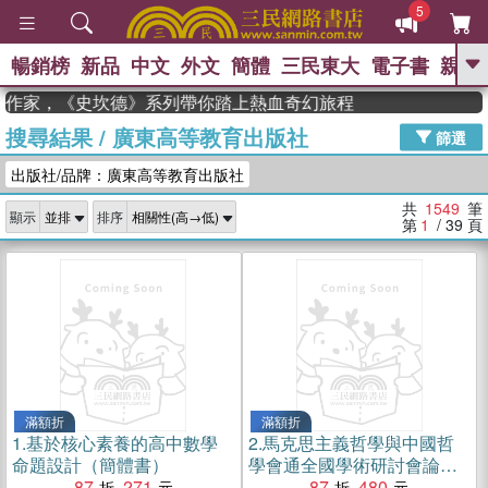
5
暢銷榜
新品
中文
外文
簡體
三民東大
電子書
親子
GO
年度作家，《史坎德》系列帶你踏上熱血奇幻旅程
搜尋結果
/
廣東高等教育出版社
、
熱搜：
東野圭吾
高希均教授回憶錄
篩選
、
、
、
The Odyssey
父親節
如果歷
出版社/品牌：廣東高等教育出版社
、
、
史是一群喵
暑期推薦
國際布克
、
、
獎 臺灣漫遊錄
方念華
台灣的李
共
1549
筆
顯示
排序
、
、
登輝時代
數學女孩：黎曼猜想
第
1
/ 39
頁
偉大的迷走神經
滿額折
滿額折
1.
基於核心素養的高中數學
2.
馬克思主義哲學與中國哲
命題設計（簡體書）
學會通全國學術研討會論文
87
271
集（簡體書）
87
480