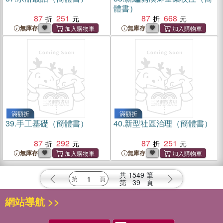
體書）
87
251
87
668
無庫存
無庫存
滿額折
滿額折
39.
手工基礎（簡體書）
40.
新型社區治理（簡體書）
87
292
87
251
無庫存
無庫存
共
1549
筆
第
39
頁
網站導航 >>