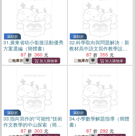
滿額折
滿額折
31.
廣東省幼小銜接活動優秀
32.
科學取向與問題解決：新
方案選編（簡體書）
教材高中語文寫作教學設計
87
360
(選擇性必修)（簡體書）
87
355
無庫存
無庫存
滿額折
滿額折
33.
指向寫作的"可能性"技術
34.
小學數學解題指導（簡體
作文教學的中山探索（簡體
書）
書）
87
303
87
292