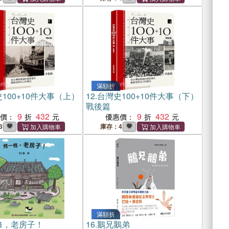
滿額折
100+10件大事（上）
12.
台灣史100+10件大事（下）
戰後篇
9
432
9
432
惠價：
優惠價：
3
庫存：4
滿額折
修，老房子！
16.
鵝兄鵝弟