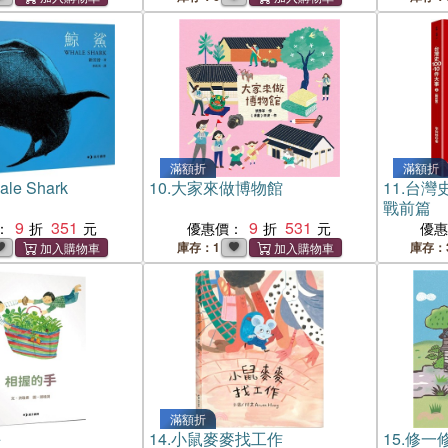
滿額折
滿額折
e Shark
10.
大家來做博物館
11.
台灣史
戰前篇
9
351
9
531
：
優惠價：
優
庫存：1
庫存：
滿額折
手
14.
小鼠麥麥找工作
15.
修一