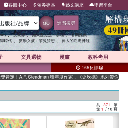
客服中心
領券專區
藝文講座
學習平台
進階搜尋
GO
、
、
、
sey
父親節
如果歷史是一群喵
暑期推薦
、
、
輝時代
數學女孩：黎曼猜想
偉大的迷走神經
子
文具選物
漫畫
教科考用
165反詐騙
. Steadman 獲年度作家，《史坎德》系列帶你踏上熱血奇幻旅
共
371
筆
第
1
/ 10
頁