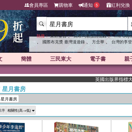
會員專區
購物車
通知
紅利兌換
5
、
、
熱搜：
東野圭吾
高希均教授回憶錄
The Odys
、
、
、
國際布克獎 臺灣漫遊錄
方念華
台灣的李登
文
簡體
三民東大
電子書
親
英國出版界指標大獎肯定！A.F
/
星月書房
：星月書房
排序