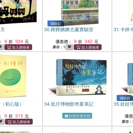
滿額折
一天
30.
鏗鏗鏘鏘北廠實驗室
31.
卡婷
9
324
9
342
：
優惠價：
庫存：1
滿額折
籽（初心版）
34.
尪仔博物館奇案筆記
35.
娃娃
9
315
：
優
到貨時通知我
庫存：