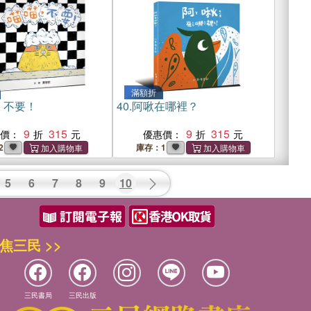
滿額折
，不要！
40.
阿啾在哪裡？
9
315
9
315
惠價：
優惠價：
2
庫存：1
5
6
7
8
9
10
焦三民 >>
三民書局
三民出版