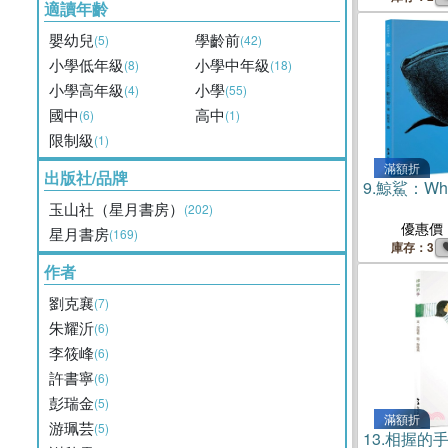
適讀年齡
嬰幼兒
學齡前
(5)
(42)
小學低年級
小學中年級
(8)
(18)
小學高年級
小學
(4)
(55)
國中
高中
(6)
(1)
限制級
(1)
滿額折
出版社/品牌
9.
鯨鯊：Whal
玉山社（星月書房）
(202)
優惠價
星月書房
(169)
庫存：3
作者
劉克襄
(7)
朱耀沂
(6)
李筱峰
(6)
許書寧
(6)
彭瑞金
(5)
滿額折
游珮芸
(5)
13.
相握的