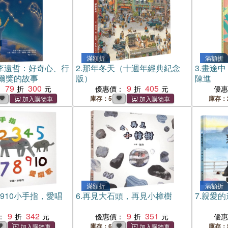
滿額折
滿額折
李遠哲：好奇心、行
2.
那年冬天（十週年經典紀念
3.
畫途中
爾獎的故事
版）
陳進
79
300
9
405
：
優惠價：
優
庫存：5
庫存：
滿額折
滿額折
78910小手指，愛唱
6.
再見大石頭，再見小樟樹
7.
親愛的
9
342
9
351
：
優惠價：
優
庫存：6
庫存：