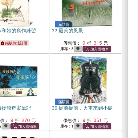
滿額折
卡和她的寫作練習
32.
最美的風景
9
315
優惠價：
絕版無法訂購
庫存：5
滿額折
博物館奇案筆記
36.
從前從前，火車來到小島
9
270
9
351
惠價：
優惠價：
2
庫存：1