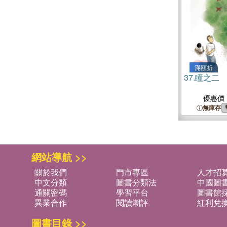
滿額折
37.
瞳之二
優惠價
無庫存
網站導航 >>
關於我們
門市專區
人才招
中文分類
圖書分類法
中國圖
通關密碼
學習平台
圖書館採
異業合作
閱讀潮評
紅利兌
圖書目錄 >>