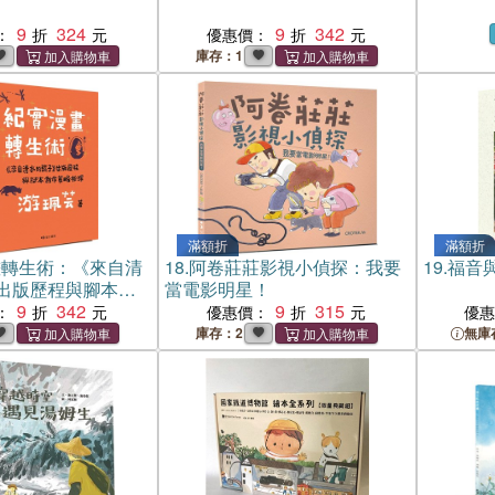
9
324
9
342
：
優惠價：
庫存：1
滿額折
滿額折
畫轉生術：《來自清
18.
阿卷莊莊影視小偵探：我要
19.
福音
出版歷程與腳本創
當電影明星！
9
342
9
315
：
優惠價：
優
庫存：2
無庫