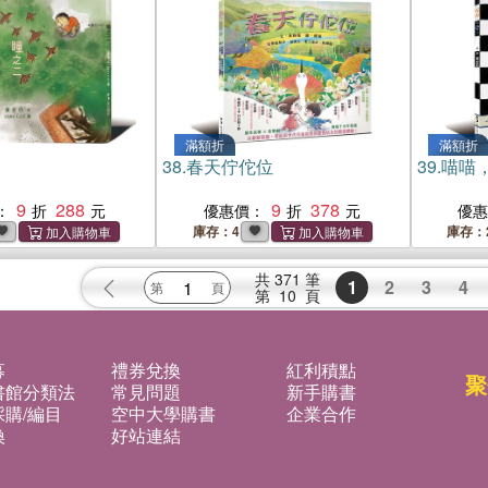
滿額折
滿額折
38.
春天佇佗位
39.
喵喵
9
288
9
378
：
優惠價：
優
庫存：4
庫存：
共
371
筆
1
2
3
4
第
10
頁
募
禮券兌換
紅利積點
聚
書館分類法
常見問題
新手購書
購/編目
空中大學購書
企業合作
換
好站連結