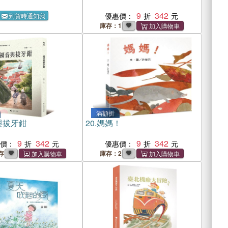
9
342
優惠價：
到貨時通知我
庫存：1
滿額折
與拔牙鉗
20.
媽媽！
9
342
9
342
惠價：
優惠價：
存
庫存：2