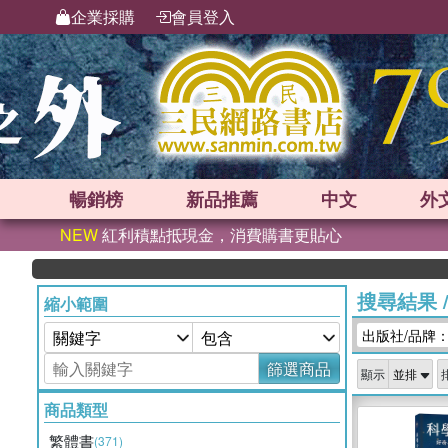
企業採購
會員登入
暢銷榜
新品
推薦
中文
外
NEW
紅利積點抵現金，消費購書更貼心
搜尋結果
縮小範圍
出版社/品牌
篩選商品
顯示
商品類型
繁體書
(371)