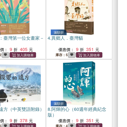
滿額折
：臺灣第一位女畫家－
4.
異鄉人．臺灣貓
9
405
9
351
惠價：
優惠價：
2
庫存：5
滿額折
遠方（中英雙語附錄）
8.
阿輝的心（60週年經典紀念
版）
9
378
9
351
惠價：
優惠價：
5
庫存：4