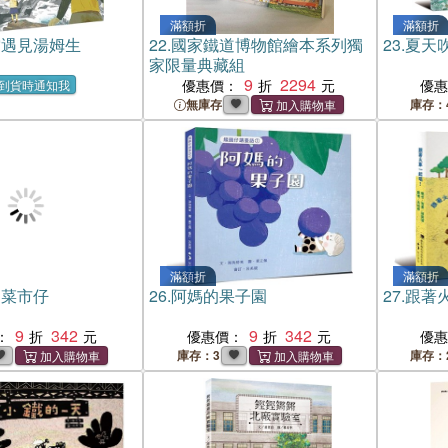
滿額折
滿額折
空遇見湯姆生
22.
國家鐵道博物館繪本系列獨
23.
夏天
家限量典藏組
9
2294
優惠價：
優
到貨時通知我
無庫存
庫存：
滿額折
滿額折
踅菜市仔
26.
阿媽的果子園
27.
跟著
9
342
9
342
：
優惠價：
優
庫存：3
庫存：