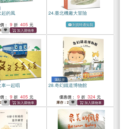
吹起的風
24.
臺北機廠大冒險
9
405
惠價：
到貨時通知我
4
滿額折
火車一起唱
28.
奇幻鐵道博物館
9
405
9
324
惠價：
優惠價：
2
庫存：2