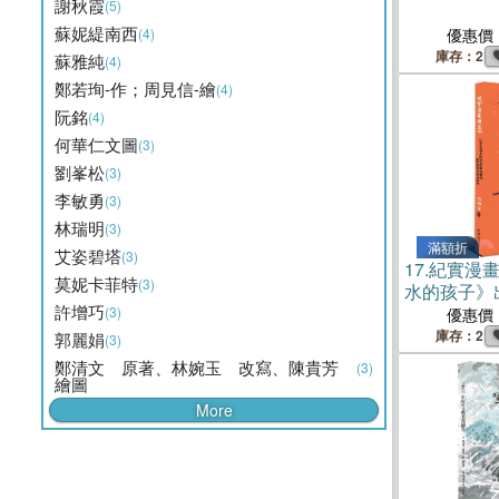
謝秋霞
(5)
蘇妮緹南西
(4)
優惠價
庫存：2
蘇雅純
(4)
鄭若珣-作；周見信-繪
(4)
阮銘
(4)
何華仁文圖
(3)
劉峯松
(3)
李敏勇
(3)
林瑞明
(3)
滿額折
艾姿碧塔
(3)
17.
紀實漫
莫妮卡菲特
(3)
水的孩子》
許增巧
作策略析探
(3)
優惠價
庫存：2
郭麗娟
(3)
鄭清文 原著、林婉玉 改寫、陳貴芳
(3)
繪圖
More