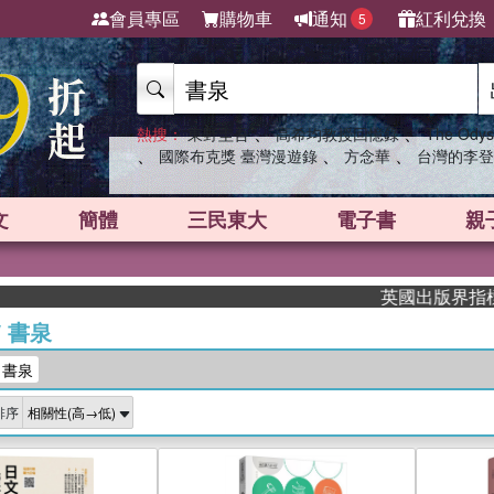
會員專區
購物車
通知
紅利兌換
5
、
、
熱搜：
東野圭吾
高希均教授回憶錄
The Odys
、
、
、
國際布克獎 臺灣漫遊錄
方念華
台灣的李登
文
簡體
三民東大
電子書
親
英國出版界指標大獎肯定！
/
書泉
：書泉
排序