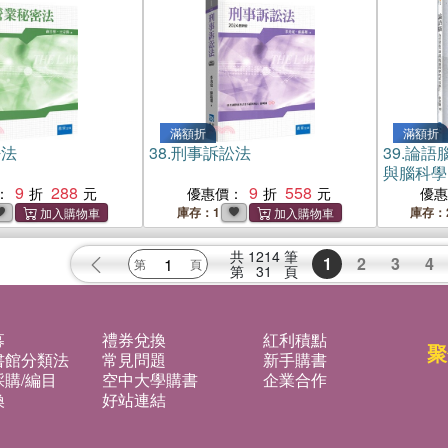
滿額折
滿額折
密法
38.
刑事訴訟法
39.
論語
與腦科學
9
288
9
558
：
優惠價：
優
庫存：1
庫存：
共
1214
筆
1
2
3
4
第
31
頁
募
禮券兌換
紅利積點
聚
書館分類法
常見問題
新手購書
購/編目
空中大學購書
企業合作
換
好站連結