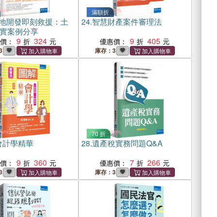
滿額折
土地開發即刻救援：土
24.
智慧財產案件審理法
實案例分享
9
324
9
405
惠價：
優惠價：
3
庫存：3
70 折
會計學精華
28.
遺產稅實務問題Q&A
9
360
7
266
惠價：
優惠價：
3
庫存：3