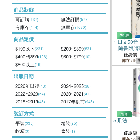
商品狀態
可訂購
無法訂購
(637)
(577)
有庫存
無庫存
(144)
(1070)
79 折
商品定價
1.
日文50
（隨書附贈
$199以下
$200~$399
(231)
(831)
QRCODE
優惠價
$400~$599
$600~$799
(126)
(10)
庫存：9
$800以上
(16)
出版日期
2026年以後
2024~2025
(13)
(36)
2022~2023
2020~2021
(54)
(41)
2018~2019
2017年以前
(46)
(945)
裝訂方式
79 折
5.
刑法
平裝
精裝
(335)
(25)
軟精
盒裝
(3)
(1)
優惠價
庫存：3