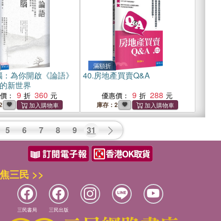
滿額折
腦：為你開啟《論語》
40.
房地產買賣Q&A
的新世界
9
360
9
288
惠價：
優惠價：
2
庫存：2
5
6
7
8
9
31
焦三民 >>
三民書局
三民出版