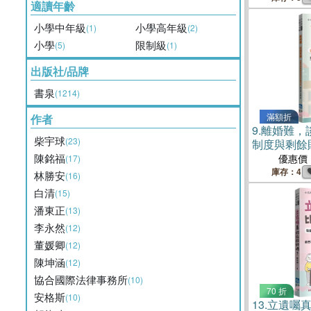
適讀年齡
小學中年級
小學高年級
(1)
(2)
小學
限制級
(5)
(1)
出版社/品牌
書泉
(1214)
滿額折
作者
9.
離婚難，
柴宇球
(23)
制度與剩餘
陳銘福
優惠價
(17)
庫存：4
林勝安
(16)
白清
(15)
潘東正
(13)
李永然
(12)
董媛卿
(12)
陳坤涵
(12)
協合國際法律事務所
(10)
70 折
安格斯
(10)
13.
立遺囑