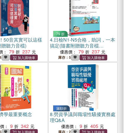
79 折
！50音其實可以這樣
4.
日檢N1-N5合格，助詞，一本
附贈聽力音檔)
搞定(隨書附贈聽力音檔
79
237
QRCODE)
79
237
價：
優惠價：
4
庫存：5
滿額折
濟學最重要概念
8.
勞資爭議與職場性騷擾實務處
理Q&A
9
342
9
405
惠價：
優惠價：
6
庫存：2