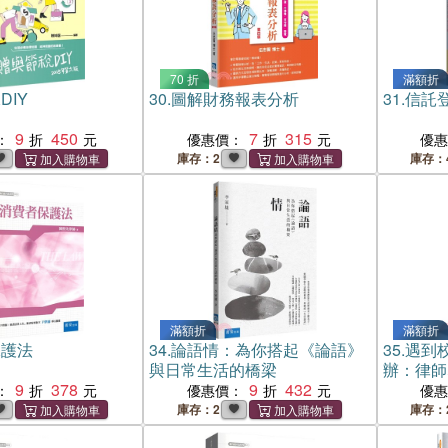
70 折
滿額折
DIY
30.
圖解財務報表分析
31.
信託登
9
450
7
315
：
優惠價：
優
庫存：2
庫存：
滿額折
滿額折
保護法
34.
論語情：為你搭起《論語》
35.
遇到
與日常生活的橋梁
辦：律師
9
378
9
432
生的自救
：
優惠價：
優
庫存：2
庫存：