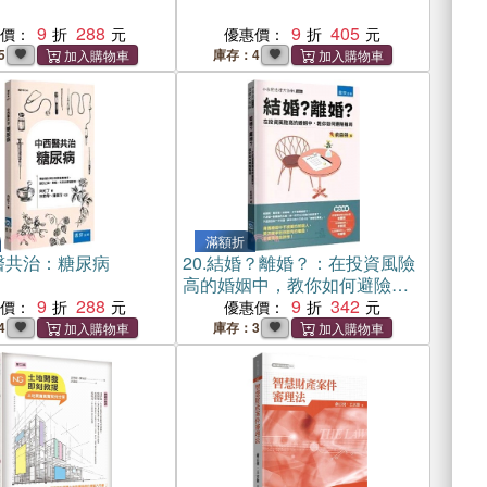
9
288
9
405
惠價：
優惠價：
5
庫存：4
滿額折
醫共治：糖尿病
20.
結婚？離婚？：在投資風險
高的婚姻中，教你如何避險獲
9
288
利
9
342
惠價：
優惠價：
4
庫存：3