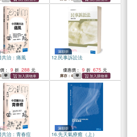
滿額折
醫共治：痛風
12.
民事訴訟法
9
288
9
675
惠價：
優惠價：
6
庫存：4
滿額折
醫共治：青春痘
16.
先天氣療癒（上）