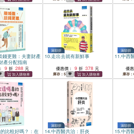
滿額折
滿額折
談錢更難：夫妻財產
10.
走出去就有新鮮事
11.
中西
財產分配指南
9
288
9
378
：
優惠價：
優
庫存：5
庫存：
滿額折
滿額折
真的比較好嗎？：在
14.
中西醫共治：肝炎
15.
中西