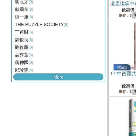
胡龍才
(9)
遺產繼承中
戴國良
和、法庭對
(8)
優惠價
庫存：3
鍾一康
(8)
THE PUZZLE SOCIETY
(6)
丁連財
(6)
劉俊良
(6)
劉俊麟
(6)
聶秀藻
(6)
蔣神國
(6)
滿額折
邱珍琬
(6)
17.
中西醫
More
優惠價
庫存：3