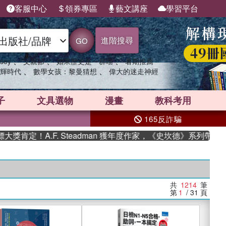
客服中心
領券專區
藝文講座
學習平台
進階搜尋
GO
、
、
、
sey
父親節
如果歷史是一群喵
暑期推薦
、
、
輝時代
數學女孩：黎曼猜想
偉大的迷走神經
子
文具選物
漫畫
教科考用
165反詐騙
A.F. Steadman 獲年度作家，《史坎德》系列帶你踏上熱
共
1214
筆
第
1
/ 31
頁