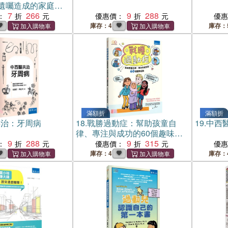
遺囑造成的家庭失
告之法律百態
7
266
9
288
：
優惠價：
優
庫存：4
庫存：
滿額折
滿額折
共治：牙周病
18.
戰勝過動症：幫助孩童自
19.
中西
律、專注與成功的60個趣味活
9
288
動
9
315
：
優惠價：
優
庫存：4
庫存：