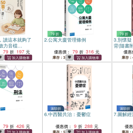
79 折
79 折
音，讀這本就夠了
2.
公寓大廈管理條例
3.
別懷疑
聽力音檔
背(隨書
）
79
197
79
316
：
優惠價：
優惠
庫存：3
庫存：
滿額折
滿額折
6.
中西醫共治：憂鬱症
7.
圖解經
79
426
9
288
：
優惠價：
優
庫存：5
庫存：