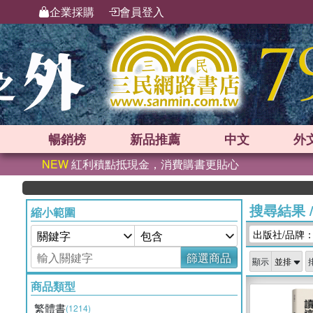
企業採購
會員登入
暢銷榜
新品
推薦
中文
外
NEW
紅利積點抵現金，消費購書更貼心
搜尋結果
縮小範圍
出版社/品牌
篩選商品
顯示
商品類型
繁體書
(1214)