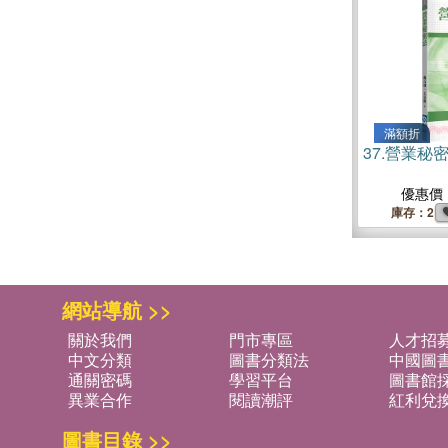
滿額折
37.
營業秘
優惠價
庫存：2
網站導航 >>
關於我們
門市專區
人才招
中文分類
圖書分類法
中國圖
通關密碼
學習平台
圖書館採
異業合作
閱讀潮評
紅利兌
圖書目錄 >>