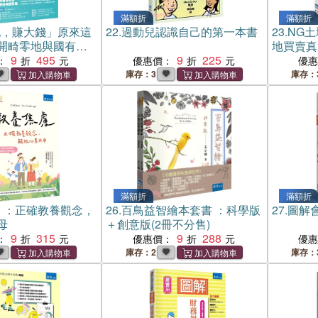
滿額折
滿額折
地，賺大錢」原來這
22.
過動兒認識自己的第一本書
23.
NG
開畸零地與國有地
地買賣真
關鍵
9
495
9
225
：
優惠價：
優
庫存：3
庫存：
滿額折
滿額折
 ：正確教養觀念，
26.
百鳥益智繪本套書 ：科學版
27.
圖解
母
＋創意版(2冊不分售)
9
315
9
288
：
優惠價：
優
庫存：2
庫存：