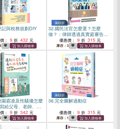
滿額折
記與稅務規劃DIY
32.
國民法官怎麼選？怎麼
做？：律師透過真實庭審告訴
9
432
你國民法庭實際運作的全貌
9
315
惠價：
優惠價：
4
庫存：3
滿額折
校園霸凌及性騷擾怎麼
36.
完全圖解過動症
寫給父母、老師、學
SOP
9
342
9
315
惠價：
優惠價：
2
庫存：1