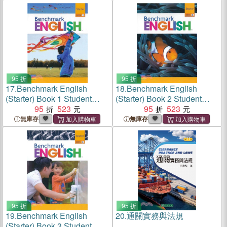
95 折
95 折
17.
Benchmark English
18.
Benchmark English
(Starter) Book 1 Student
(Starter) Book 2 Student
Book
95
523
Book
95
523
無庫存
無庫存
95 折
95 折
19.
Benchmark English
20.
通關實務與法規
(Starter) Book 3 Student