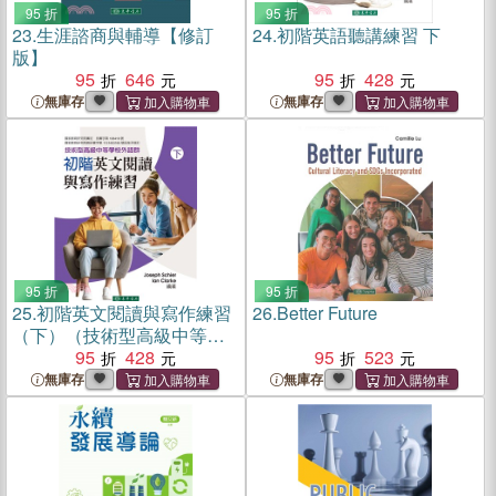
95 折
95 折
23.
生涯諮商與輔導【修訂
24.
初階英語聽講練習 下
版】
95
646
95
428
無庫存
無庫存
95 折
95 折
25.
初階英文閱讀與寫作練習
26.
Better Future
（下）（技術型高級中等學
校外語群）
95
428
95
523
無庫存
無庫存