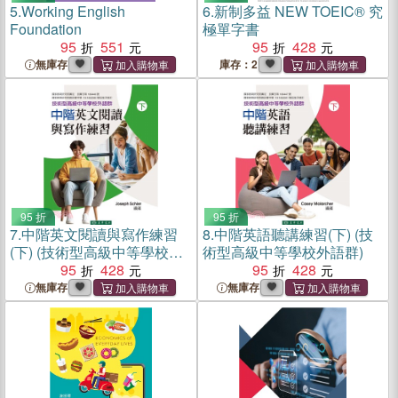
5.
Working English
6.
新制多益 NEW TOEIC® 究
Foundation
極單字書
95
551
95
428
無庫存
庫存：2
95 折
95 折
7.
中階英文閱讀與寫作練習
8.
中階英語聽講練習(下) (技
(下) (技術型高級中等學校外
術型高級中等學校外語群)
語群)
95
428
95
428
無庫存
無庫存