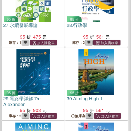
95 折
95 折
27.
永續發展導論
28.
行政學
95
475
95
561
庫存：1
庫存：2
95 折
95 折
29.
電路學詳解 7/e
30.
Aiming High 1
Alexander
95
903
95
561
庫存：2
無庫存