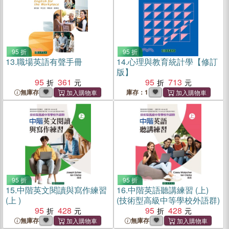
95 折
95 折
13.
職場英語有聲手冊
14.
心理與教育統計學【修訂
版】
95
361
95
713
無庫存
庫存：1
95 折
95 折
15.
中階英文閱讀與寫作練習
16.
中階英語聽講練習 (上)
(上 )
(技術型高級中等學校外語群)
95
428
95
428
無庫存
無庫存