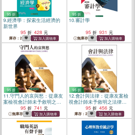
95 折
95 折
9.
經濟學：探索生活經濟的
10.
審計學
新世界
95
428
95
931
庫存：2
無庫存
95 折
95 折
11.
守門人的哀與愁：從康友
12.
會計與法律：從康友案檢
案檢視會計師未予敘明之法
視會計師未予敘明之法律責
律責任
95
741
任
95
456
無庫存
庫存：2