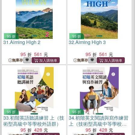
95 折
95 折
31.
Aiming High 2
32.
Aiming High 3
95
561
95
561
無庫存
無庫存
95 折
95 折
33.
初階英語聽講練習 上（技
34.
初階英文閱讀與寫作練習
術型高級中等學校外語群）
上（技術型高級中等學校外
95
428
語群）
95
428