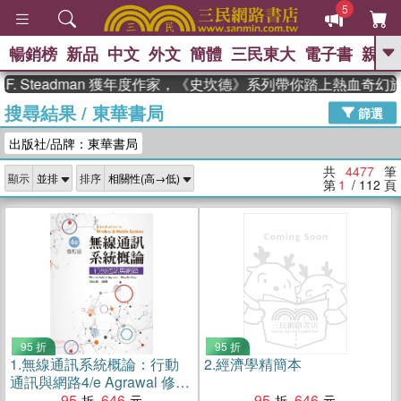
5
暢銷榜
新品
中文
外文
簡體
三民東大
電子書
親子
GO
teadman 獲年度作家，《史坎德》系列帶你踏上熱血奇幻旅程
搜尋結果
/
東華書局
、
、
熱搜：
東野圭吾
The Odyssey
篩選
、
、
父親節
如果歷史是一群喵
暑期
出版社/品牌：東華書局
、
、
推薦
國際布克獎 臺灣漫遊錄
方
、
、
念華
台灣的李登輝時代
數學女
共
4477
筆
顯示
排序
、
孩：黎曼猜想
偉大的迷走神經
第
1
/ 112
頁
95 折
95 折
1.
無線通訊系統概論：行動
2.
經濟學精簡本
通訊與網路4/e Agrawal 修訂
版 (授權經銷版)
95
646
95
646