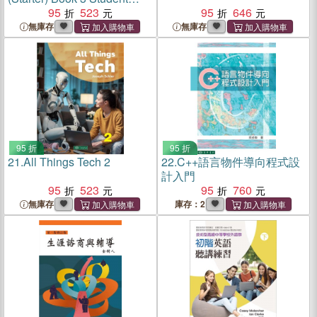
Book
95
523
95
646
無庫存
無庫存
95 折
95 折
21.
All Things Tech 2
22.
C++語言物件導向程式設
計入門
95
523
95
760
無庫存
庫存：2