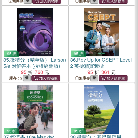
無庫存
無庫存
95 折
95 折
35.
微積分（精華版） Larson
36.
Rev Up for CSEPT Level
5/e 附解答本 (授權經銷版)
2 英檢精實奪標
95
760
95
361
庫存：2
無庫存
95 折
95 折
37.
經濟學 10/e Mankiw
38.
微積分：基礎與應用