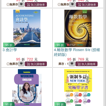
無庫存
無庫存
95 折
95 折
3.
會計學
4.
離散數學 Rosen 9/e (授權
經銷版)
95
722
95
769
無庫存
庫存：1
95 折
95 折