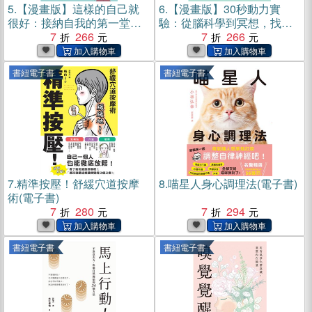
5.
【漫畫版】這樣的自己就
6.
【漫畫版】30秒動力實
很好：接納自我的第一堂人
驗：從腦科學到冥想，找回
際關係課(電子書)
7
266
行動力的80種技巧(電子書)
7
266
書紐電子書
書紐電子書
7.
精準按壓！舒緩穴道按摩
8.
喵星人身心調理法(電子書)
術(電子書)
7
280
7
294
書紐電子書
書紐電子書