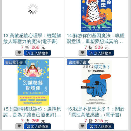
13.
高敏感族心理學：輕鬆解
14.
解放你的基因魔法：喚醒
放人際壓力的魔法(電子書)
潛意識，重塑夢想成真的嶄
7
266
新人生(電子書)
7
336
書紐電子書
書紐電子書
15.
別讓情緒耽誤你：選擇原
16.
我是不是想太多？：關於
諒，是為了讓自己過更好(電
「隱性高敏感族」(電子書)
子書)
7
266
7
315