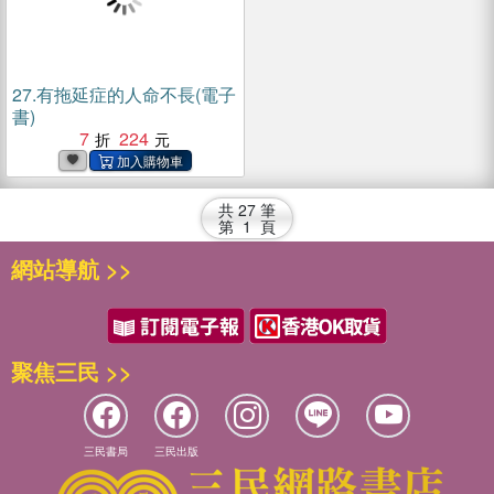
27.
有拖延症的人命不長(電子
書)
7
224
共
27
筆
第
1
頁
網站導航 >>
聚焦三民 >>
三民書局
三民出版