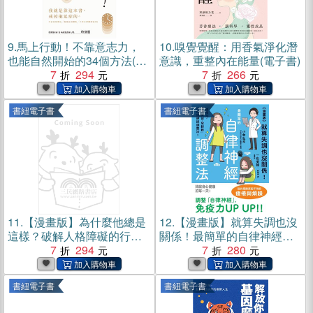
9.
馬上行動！不靠意志力，
10.
嗅覺覺醒：用香氣淨化潛
也能自然開始的34個方法(電
意識，重整內在能量(電子書)
子書)
7
294
7
266
書紐電子書
書紐電子書
11.
【漫畫版】為什麼他總是
12.
【漫畫版】就算失調也沒
這樣？破解人格障礙的行為
關係！最簡單的自律神經調
密碼(電子書)
7
294
整法(電子書)
7
280
書紐電子書
書紐電子書