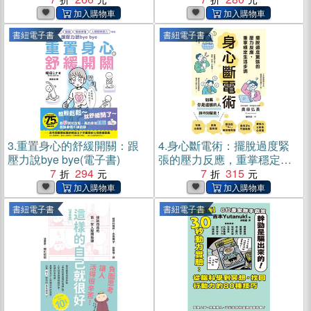
書紐電子書
書紐電子書
3.
重置身心的舒緩開關：跟
4.
身心斷電術：擺脫過度緊
壓力說bye bye(電子書)
張的壓力反應，重掌穩定生
7
294
活步調(電子書)
7
315
書紐電子書
書紐電子書