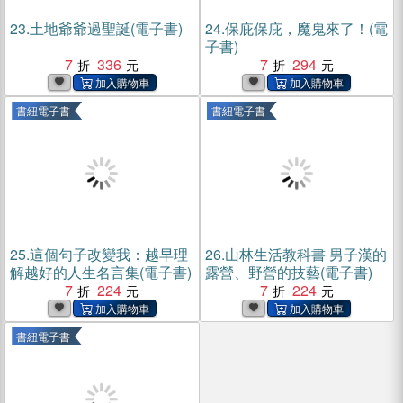
23.
土地爺爺過聖誕(電子書)
24.
保庇保庇，魔鬼來了！(電
子書)
7
336
7
294
書紐電子書
書紐電子書
25.
這個句子改變我：越早理
26.
山林生活教科書 男子漢的
解越好的人生名言集(電子書)
露營、野營的技藝(電子書)
7
224
7
224
書紐電子書