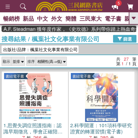
5
暢銷榜
新品
中文
外文
簡體
三民東大
電子書
親子
GO
. Steadman 獲年度作家，《史坎德》系列帶你踏上熱血奇幻旅
搜尋結果
/
楓葉社文化事業有限公司
、
熱搜：
東野圭吾
高希均教授回憶錄
篩選
、
、
、
The Odyssey
父親節
如果歷
出版社/品牌：楓葉社文化事業有限公司
、
、
史是一群喵
暑期推薦
國際布克
、
、
獎 臺灣漫遊錄
方念華
台灣的李
共
27
筆
顯示
排序
、
、
登輝時代
數學女孩：黎曼猜想
第
1
/ 1
頁
偉大的迷走神經
書紐電子書
書紐電子書
1.
思覺失調症照護指南：認
2.
科學開運：101項科學研究
識早期徵兆，學會正確陪伴
證實的轉運習慣(電子書)
與應對方法(電子書)
7
266
7
280