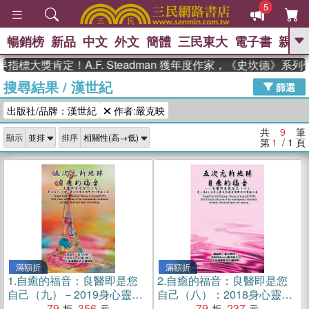
5
暢銷榜
新品
中文
外文
簡體
三民東大
電子書
親子
GO
標大獎肯定！A.F. Steadman 獲年度作家，《史坎德》系列
搜尋結果
/
漢世紀
、
、
熱搜：
東野圭吾
The Odyssey
篩選
、
、
父親節
如果歷史是一群喵
暑期
出版社/品牌：漢世紀
作者:嚴克映
、
、
推薦
國際布克獎 臺灣漫遊錄
方
、
、
念華
台灣的李登輝時代
數學女
共
9
筆
顯示
排序
、
孩：黎曼猜想
偉大的迷走神經
第
1
/ 1
頁
滿額折
滿額折
1.
自癒的福音：良醫即是您
2.
自癒的福音：良醫即是您
自己（九）－2019身心靈自
自己（八）：2018身心靈自
我療癒國際研討會論文集
79
356
我療癒國際研討會論文集
79
237