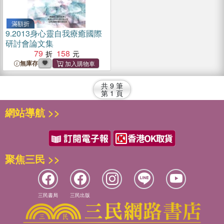
滿額折
9.
2013身心靈自我療癒國際
研討會論文集
79
158
無庫存
共
9
筆
第
1
頁
網站導航 >>
聚焦三民 >>
三民書局
三民出版