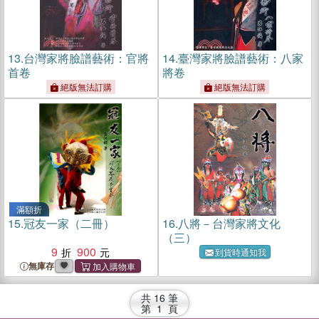
13.
台灣家將臉譜藝術：官將
14.
臺灣家將臉譜藝術：八家
首卷
將卷
絕版無法訂購
絕版無法訂購
滿額折
15.
冠友一家（二冊）
16.
八將－台灣家將文化
（三）
9
900
到貨時通知我
無庫存
共
16
筆
第
1
頁