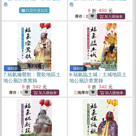
卷
卷
9
450
到貨時通知我
庫存：2
滿額折
滿額折
7.
福氣爚鶯歌：鶯歌地區土
8.
福氣臨土城：土城地區土
地公廟訪查實錄
地公廟訪查實錄
9
342
9
342
庫存：1
無庫存