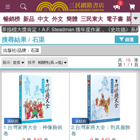
5
暢銷榜
新品
中文
外文
簡體
三民東大
電子書
親子
GO
標大獎肯定！A.F. Steadman 獲年度作家，《史坎德》系
搜尋結果
/
石渠
、
熱搜：
東野圭吾
高希均教授回憶錄
篩選
、
、
、
The Odyssey
父親節
如果歷
出版社/品牌：石渠
、
、
史是一群喵
暑期推薦
國際布克
、
、
獎 臺灣漫遊錄
方念華
台灣的李
共
16
筆
顯示
排序
、
、
登輝時代
數學女孩：黎曼猜想
第
1
/ 1
頁
偉大的迷走神經
滿額折
滿額折
1.
台灣家將大全：神像藝術
2.
台灣家將大全：刑具服飾
卷
卷
9
540
9
540