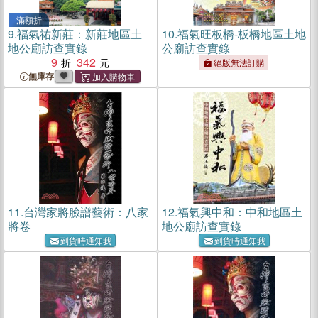
滿額折
9.
福氣祐新莊：新莊地區土
10.
福氣旺板橋-板橋地區土地
地公廟訪查實錄
公廟訪查實錄
9
342
絕版無法訂購
無庫存
11.
台灣家將臉譜藝術：八家
12.
福氣興中和：中和地區土
將卷
地公廟訪查實錄
到貨時通知我
到貨時通知我