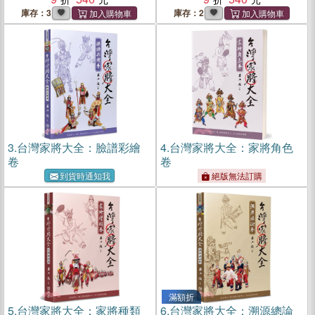
庫存：3
庫存：2
3.
台灣家將大全：臉譜彩繪
4.
台灣家將大全：家將角色
卷
卷
到貨時通知我
絕版無法訂購
滿額折
5.
台灣家將大全：家將種類
6.
台灣家將大全：溯源總論